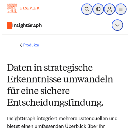
Zum Hauptinhalt wechseln
Suche öffnen
Standortauswahl
Sign in to p
menu
InsightGraph
Menü a
Produkte
Daten in strategische
Erkenntnisse umwandeln
für eine sichere
Entscheidungsfindung.
InsightGraph integriert mehrere Datenquellen und
bietet einen umfassenden Überblick über Ihr