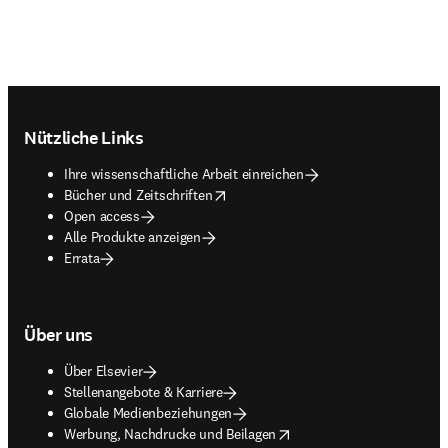
Footer navigation
Nützliche Links
Ihre wissenschaftliche Arbeit einreichen
opens in new tab/window
Bücher und Zeitschriften
Open access
Alle Produkte anzeigen
Errata
Über uns
Über Elsevier
Stellenangebote & Karriere
Globale Medienbeziehungen
opens in new tab/window
Werbung, Nachdrucke und Beilagen