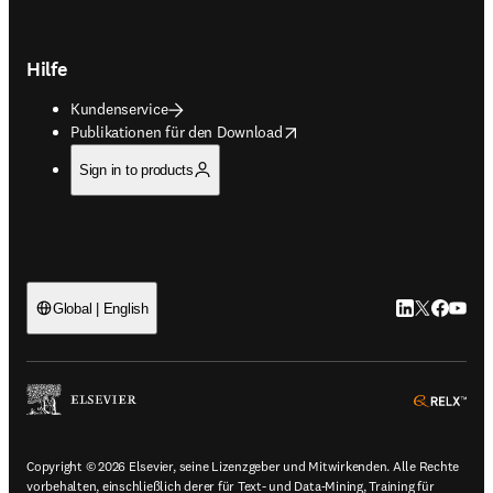
Hilfe
Kundenservice
opens in new tab/window
Publikationen für den Download
Sign in to products
LinkedIn Wird 
Twitter Wir
Facebook
YouTub
Global | English
ope
Copyright © 2026 Elsevier, seine Lizenzgeber und Mitwirkenden. Alle Rechte
vorbehalten, einschließlich derer für Text- und Data-Mining, Training für