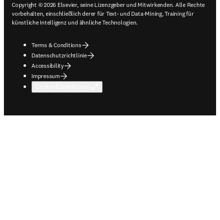
Copyright © 2026 Elsevier, seine Lizenzgeber und Mitwirkenden. Alle Rechte
vorbehalten, einschließlich derer für Text- und Data-Mining, Training für
künstliche Intelligenz und ähnliche Technologien.
Terms & Conditions
Datenschutzrichtlinie
Accessibility
Impressum
Cookie-Einstellungen