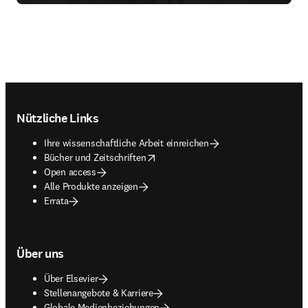
Footer navigation
Nützliche Links
Ihre wissenschaftliche Arbeit einreichen
opens in new tab/window
Bücher und Zeitschriften
Open access
Alle Produkte anzeigen
Errata
Über uns
Über Elsevier
Stellenangebote & Karriere
Globale Medienbeziehungen