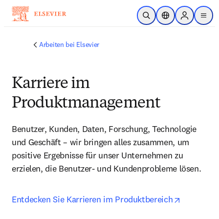
Zum Hauptinhalt wechseln
Suche öffnen
Standortauswahl
Sign in to p
menu
Arbeiten bei Elsevier
Karriere im
Produktmanagement
Benutzer, Kunden, Daten, Forschung, Technologie 
und Geschäft – wir bringen alles zusammen, um 
positive Ergebnisse für unser Unternehmen zu 
erzielen, die Benutzer- und Kundenprobleme lösen.
opens in 
Entdecken Sie Karrieren im Produktbereich