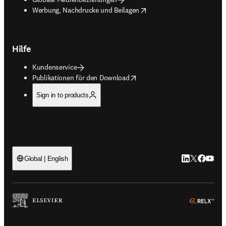
opens in new tab/window
Werbung, Nachdrucke und Beilagen
Hilfe
Kundenservice
opens in new tab/window
Publikationen für den Download
Sign in to products
LinkedIn Wird 
Twitter Wir
Facebook
YouTub
Global | English
ope