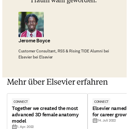
Traum wahr geworden.
Jerome Boyce
Customer Consultant, RSS & Rising TIDE Alumni bei
Elsevier bei Elsevier
Mehr über Elsevier erfahren
CONNECT
CONNECT
Together we created the most
Elsevier named
advanced 3D female anatomy
for career growt
model
14. Juli 2022
1. Apr. 2022