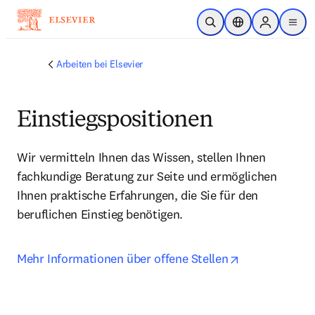
Zum Hauptinhalt wechseln
Suche öffnen
Standortauswahl
Sign in to p
menu
Arbeiten bei Elsevier
Einstiegspositionen
Wir vermitteln Ihnen das Wissen, stellen Ihnen 
fachkundige Beratung zur Seite und ermöglichen 
Ihnen praktische Erfahrungen, die Sie für den 
beruflichen Einstieg benötigen. 
opens in new
Mehr Informationen über offene Stellen