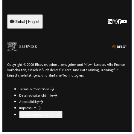
LinkedIn Wird 
Twitter Wir
Facebook
YouTub
Global | English
ope
Copyright © 2026 Elsevier, seine Lizenzgeber und Mitwirkenden. Alle Rechte
vorbehalten, einschließlich derer für Text- und Data-Mining, Training für
künstliche Intelligenz und ähnliche Technologien.
Terms & Conditions
Datenschutzrichtlinie
Accessibility
Impressum
Cookie-Einstellungen