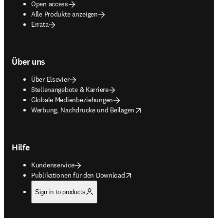
Open access
Alle Produkte anzeigen
Errata
Über uns
Über Elsevier
Stellenangebote & Karriere
Globale Medienbeziehungen
opens in new tab/window
Werbung, Nachdrucke und Beilagen
Hilfe
Kundenservice
opens in new tab/window
Publikationen für den Download
Sign in to products