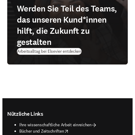
Werden Sie Teil des Teams,
das unseren Kund*innen
hilft, die Zukunft zu
gestalten
Arbeitsalltag bei Elsevier entdecken
Footer navigation
Nützliche Links
Ihre wissenschaftliche Arbeit einreichen
opens in new tab/window
Bücher und Zeitschriften