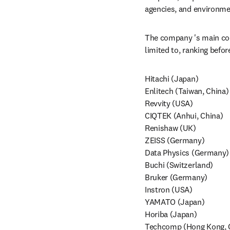
agencies, and environmen
The company 's main coop
limited to, ranking before
Hitachi (Japan)

Enlitech (Taiwan, China)

Revvity (USA)

CIQTEK (Anhui, China)

Renishaw (UK)

ZEISS (Germany)

Data Physics (Germany)

Buchi (Switzerland)

Bruker (Germany)

Instron (USA)

YAMATO (Japan)

Horiba (Japan)

Techcomp (Hong Kong, C