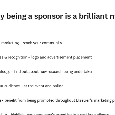
 being a sponsor is a brilliant 
d marketing – reach your community
s & recognition – logo and advertisement placement
ledge – find out about new research being undertaken
ur audience – at the event and online
 - benefit from being promoted throughout Elsevier’s marketing 
lity – highlight your company’s expertise to a captive audience