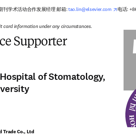
opens in
期刊学术活动合作发展经理 邮箱: 
tao.lin@elsevier.com
电话: +86
it card information under any circumstances.
ce Supporter
Hospital of Stomatology,
versity
d Trade Co., Ltd