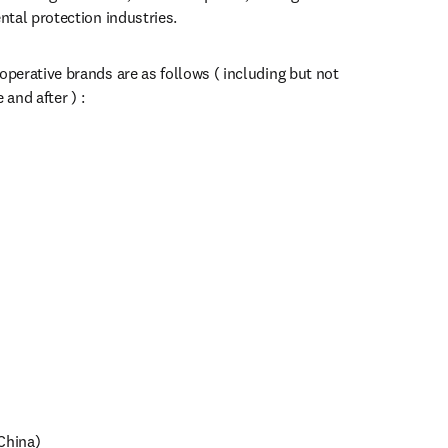
tal protection industries.
erative brands are as follows ( including but not 
 and after ) :
hina)
