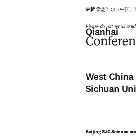
林韬
 爱思唯尔（中国）
Please do not email cred
Qianhai
Conferen
West China 
Sichuan Uni
Beijing SJC Science an