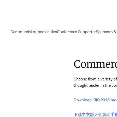
Commercial opportunities
Conference Supporter
Sponsors & 
Commerci
Choose from a variety of
thought leader in the c
Download IBIO 2026 pro
下载中文版大会赞助手