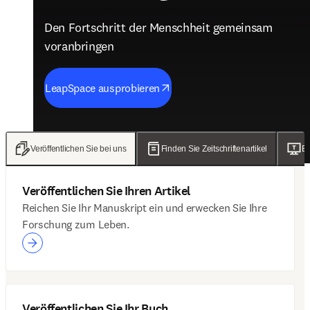
Den Fortschritt der Menschheit gemeinsam
Den Fortschritt der Menschheit gemeinsam
Den Fortschritt der Menschheit gemeinsam
Den Fortschritt der Menschheit gemeinsam
voranbringen
voranbringen
voranbringen
voranbringen
LeapSpace ausprobieren
Ergebnisse lesen
Entdecken Sie das neue ClinicalKey AI
Artikel lesen
Veröffentlichen Sie bei uns
Finden Sie Zeitschriftenartikel
Er
Veröffentlichen Sie Ihren Artikel
Reichen Sie Ihr Manuskript ein und erwecken Sie Ihre
Forschung zum Leben.
Veröffentlichen Sie Ihr Buch