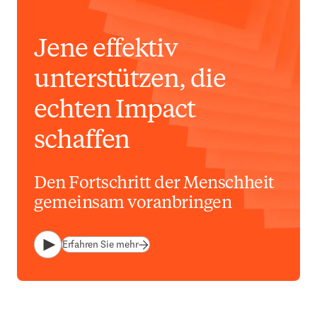
Jene effektiv
unterstützen, die
echten Impact
schaffen
Den Fortschritt der Menschheit
gemeinsam voranbringen
Erfahren Sie mehr
Abspielen