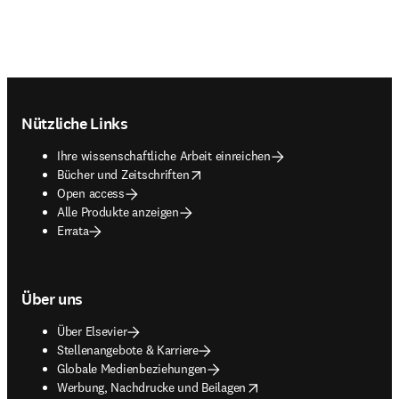
Footer navigation
Nützliche Links
Ihre wissenschaftliche Arbeit einreichen
opens in new tab/window
Bücher und Zeitschriften
Open access
Alle Produkte anzeigen
Errata
Über uns
Über Elsevier
Stellenangebote & Karriere
Globale Medienbeziehungen
opens in new tab/window
Werbung, Nachdrucke und Beilagen