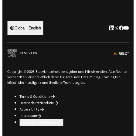
LinkedIn Wird 
Twitter Wir
Facebook
YouTub
Global | English
ope
Copyright © 2026 Elsevier, seine Lizenzgeber und Mitwirkenden. Alle Rechte
vorbehalten, einschließlich derer für Text- und Data-Mining, Training für
künstliche Intelligenz und ähnliche Technologien.
Terms & Conditions
Datenschutzrichtlinie
Accessibility
Impressum
Cookie-Einstellungen