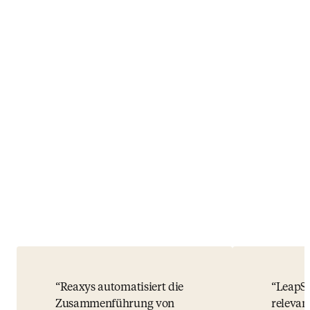
Reaxys automatisiert die
LeapSp
Zusammenführung von
relevan