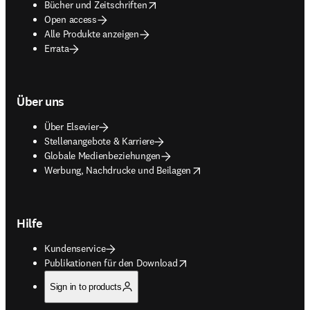
opens in new tab/window
Bücher und Zeitschriften
Open access
Alle Produkte anzeigen
Errata
Über uns
Über Elsevier
Stellenangebote & Karriere
Globale Medienbeziehungen
opens in new tab/window
Werbung, Nachdrucke und Beilagen
Hilfe
Kundenservice
opens in new tab/window
Publikationen für den Download
Sign in to products