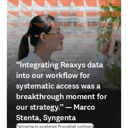
“Integrating Reaxys data
into our workflow for
systematic access was a
breakthrough moment for
our strategy.” — Marco
Stenta, Syngenta
(
Wird in neuem Tab/
Partnering to accelerate AI-enabled synthesis