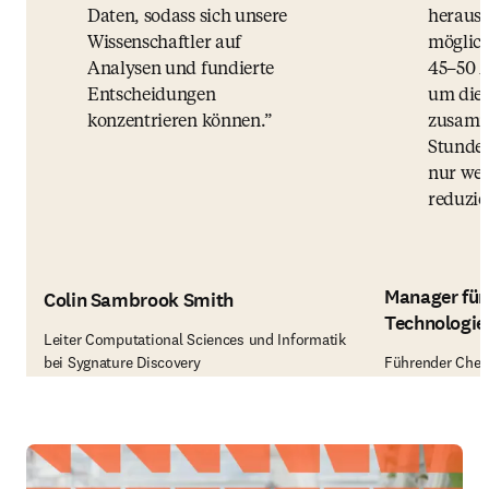
Daten, sodass sich unsere
heraus
Wissenschaftler auf
möglich
Analysen und fundierte
45–50 M
Entscheidungen
um dies
konzentrieren können.
zusamm
Stunde 
nur we
reduzier
Manager für
Colin Sambrook Smith
Technologie
Leiter Computational Sciences und Informatik
bei Sygnature Discovery
Führender Chem