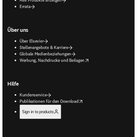
Errata
Über uns
Über Elsevier
Stellenangebote & Karriere
Globale Medienbeziehungen
opens in new tab/window
Werbung, Nachdrucke und Beilagen
Hilfe
Kundenservice
opens in new tab/window
Publikationen für den Download
Sign in to products