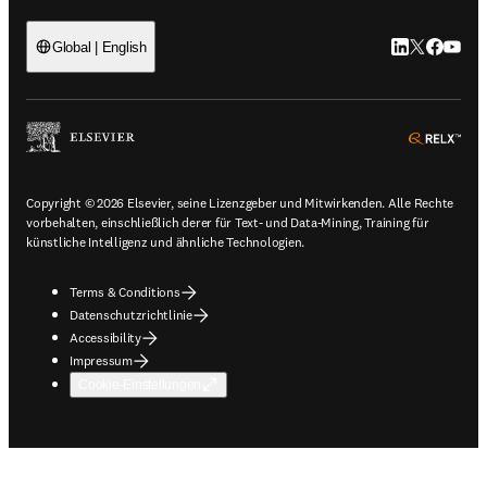
LinkedIn Wird 
Twitter Wir
Facebook
YouTub
Global | English
ope
Copyright © 2026 Elsevier, seine Lizenzgeber und Mitwirkenden. Alle Rechte
vorbehalten, einschließlich derer für Text- und Data-Mining, Training für
künstliche Intelligenz und ähnliche Technologien.
Terms & Conditions
Datenschutzrichtlinie
Accessibility
Impressum
Cookie-Einstellungen