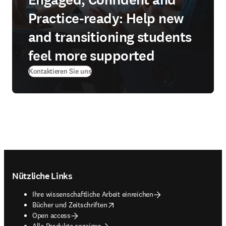
Engaged, Confident and
Practice-ready: Help new
and transitioning students
feel more supported
Kontaktieren Sie uns
Footer navigation
Nützliche Links
Ihre wissenschaftliche Arbeit einreichen
opens in new tab/window
Bücher und Zeitschriften
Open access
Alle Produkte anzeigen