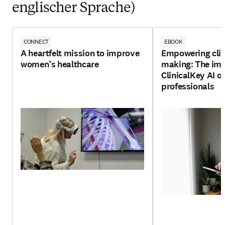
englischer Sprache)
CONNECT
EBOOK
A heartfelt mission to improve
Empowering clin
women’s healthcare
making: The imp
ClinicalKey AI o
professionals