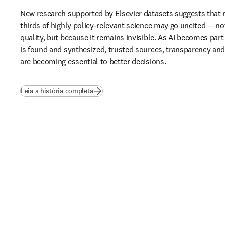
New research supported by Elsevier datasets suggests that 
thirds of highly policy-relevant science may go uncited — not
quality, but because it remains invisible. As AI becomes part
is found and synthesized, trusted sources, transparency and b
are becoming essential to better decisions.
(
abre em uma nova guia/janela
)
Leia a história completa