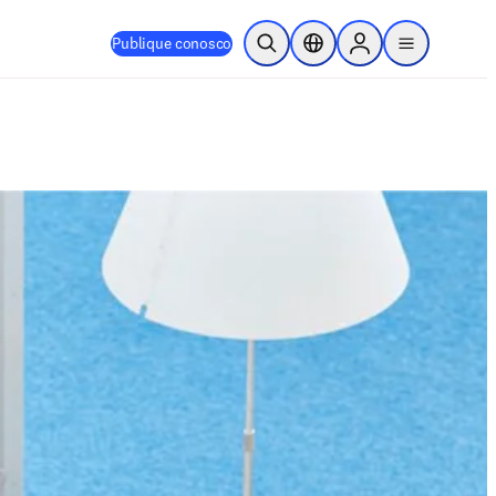
Publique conosco
Pesquisa aberta
Seletor de localização
Sign in to products
menu