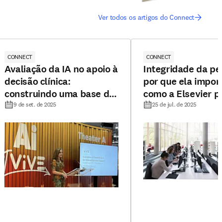
Ver todos os artigos do Connect
CONNECT
CONNECT
Avaliação da IA no apoio à
Integridade da pe
decisão clínica:
por que ela impor
construindo uma base de
como a Elsevier p
confiança
ajudar a proteger
9 de set. de 2025
25 de jul. de 2025
interesses do seu
periódico