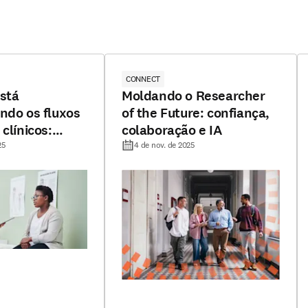
CONNECT
stá
Moldando o Researcher
ndo os fluxos
of the Future: confiança,
clínicos:
colaboração e IA
 mais de 2.000
25
4 de nov. de 2025
is de saúde