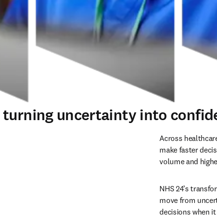
urning uncertainty into confiden
Across healthcare
make faster decis
volume and higher
NHS 24’s transfo
move from uncerta
decisions when i