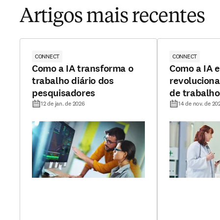
Artigos mais recentes
CONNECT
CONNECT
Como a IA transforma o
Como a IA e
trabalho diário dos
revoluciona
pesquisadores
de trabalho 
insights de
12 de jan. de 2026
14 de nov. de 20
profissiona