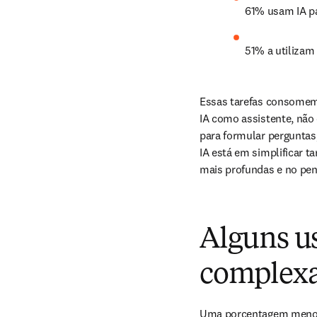
61% usam IA pa
51% a utilizam 
Essas tarefas consomem 
IA como assistente, não
para formular perguntas,
IA está em simplificar t
mais profundas e no pen
Alguns us
complexa
Uma porcentagem menor d