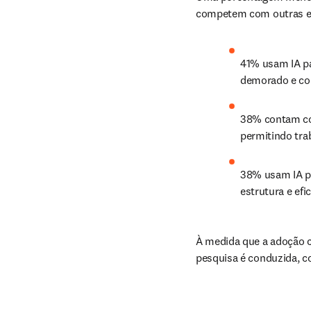
competem com outras eq
41% usam IA pa
demorado e co
38% contam com
permitindo tra
38% usam IA par
estrutura e efic
À medida que a adoção c
pesquisa é conduzida, c