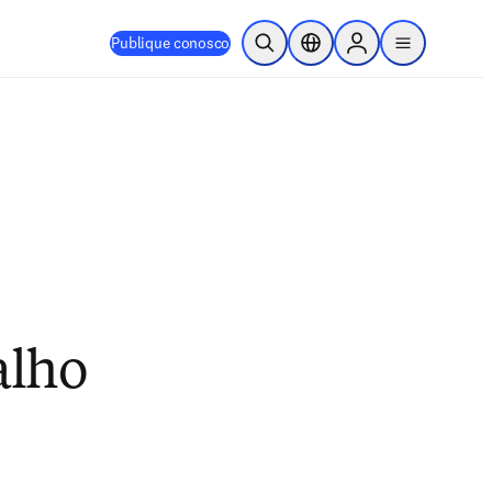
Publique conosco
Pesquisa aberta
Seletor de localização
Sign in to products
menu
alho