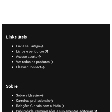
Footer navigation
Links úteis
Envie seu artigo
opens in new tab/window
Livros e periódicos
Acesso aberto
Ver todos os produtos
Elsevier Connect
Sobre
Sobre a Elsevier
Carreiras profissionais
Relações Globais com a Mídia
opens in new tab/window
Publicidade, reimpressões e suplementos editoriais