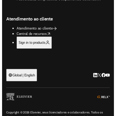
Atendimento ao cliente
Atendimento ao cliente
opens in new tab/window
Central de recursos
Sign in to products
LinkedIn abre 
Twitter abr
Facebook
YouTub
Global | English
ope
Copyright © 2026 Elsevier, seus licenciadores e colaboradores. Todos os