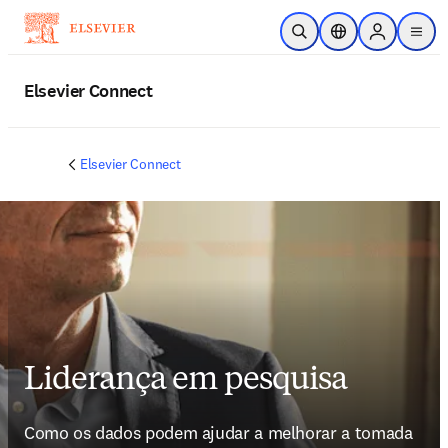
Ir para o conteúdo principal
Pesquisa aberta
Seletor de localiza
Sign in to p
menu
Elsevier Connect
Elsevier Connect
Liderança em pesquisa
Como os dados podem ajudar a melhorar a tomada 