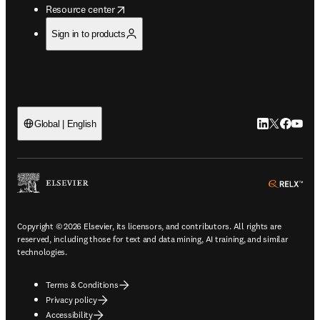
opens in new tab/window
Resource center
Sign in to products
LinkedIn open
Twitter ope
Facebook
YouTub
Global | English
ope
Copyright © 2026 Elsevier, its licensors, and contributors. All rights are
reserved, including those for text and data mining, AI training, and similar
technologies.
Terms & Conditions
Privacy policy
Accessibility