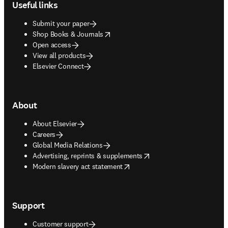
Useful links
Submit your paper
opens in new tab/window
Shop Books & Journals
Open access
View all products
Elsevier Connect
About
About Elsevier
Careers
Global Media Relations
opens in new tab/window
Advertising, reprints & supplements
opens in new tab/window
Modern slavery act statement
Support
Customer support