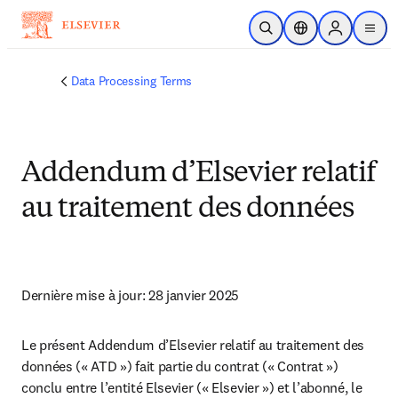
Skip to main content
Open Search
Location Selector
Sign in to p
menu
Data Processing Terms
Addendum d’Elsevier relatif
au traitement des données
Dernière mise à jour: 28 janvier 2025
Le présent Addendum d’Elsevier relatif au traitement des 
données (« ATD ») fait partie du contrat (« Contrat ») 
conclu entre l’entité Elsevier (« Elsevier ») et l’abonné, le 