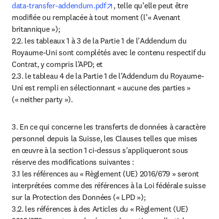
opens in new tab/window
data-transfer-addendum.pdf
, telle qu’elle peut être 
modifiée ou remplacée à tout moment (l’« Avenant 
britannique »);

2.2. les tableaux 1 à 3 de la Partie 1 de l'Addendum du 
Royaume-Uni sont complétés avec le contenu respectif du 
Contrat, y compris l’APD; et

2.3. le tableau 4 de la Partie 1 de l’Addendum du Royaume-
Uni est rempli en sélectionnant « aucune des parties » 
(« neither party »).
3. En ce qui concerne les transferts de données à caractère 
personnel depuis la Suisse, les Clauses telles que mises 
en œuvre à la section 1 ci-dessus s'appliqueront sous 
réserve des modifications suivantes :

3.1 les références au « Règlement (UE) 2016/679 » seront 
interprétées comme des références à la Loi fédérale suisse 
sur la Protection des Données (« LPD »);

3.2. les références à des Articles du « Règlement (UE) 