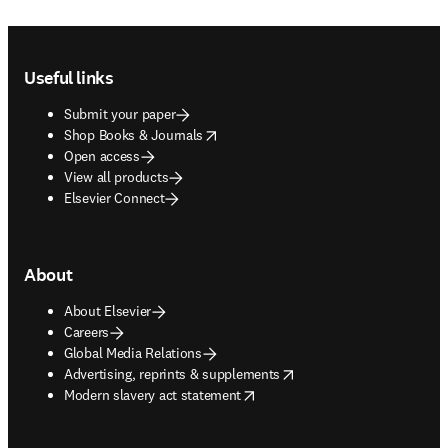
Footer navigation
Useful links
Submit your paper
opens in new tab/window
Shop Books & Journals
Open access
View all products
Elsevier Connect
About
About Elsevier
Careers
Global Media Relations
opens in new tab/window
Advertising, reprints & supplements
opens in new tab/window
Modern slavery act statement