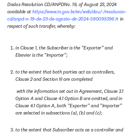
Dados Resolution CD/ANPDNo. 19, of August 23, 2024 
available at 
https://www.in.gov.br/en/web/dou/-/resolucao-
opens i
cd/anpd-n-19-de-23-de-agosto-de-2024-580095396
 in 
respect of such transfer, whereby: 
in Clause 1, the Subscriber is the “Exporter” and 
Elsevier is the “Importer”; 
to the extent that both parties act as controllers, 
Clause 2 and Section III are completed
 with the information set out in Agreement, Clause 3.1 
Option A and Clause 4.1 Option B are omitted, and in 
Clause 4.1 Option A, both “Exporter” and “Importer” 
are selected in subsections (a), (b) and (c);
to the extent that Subscriber acts as a controller and 