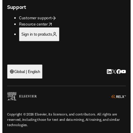
Support
Customer support
opens in new tab/window
Resource center
Sign in to products
LinkedIn open
Twitter ope
Facebook
YouTub
Global | English
ope
Copyright © 2026 Elsevier, its licensors, and contributors. All rights are
reserved, including those for text and data mining, AI training, and similar
technologies.