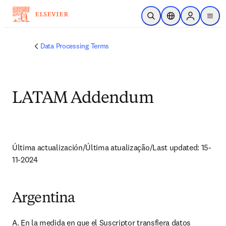
Skip to main content
Open Search
Location Selector
Sign in to p
menu
Data Processing Terms
LATAM Addendum
Última actualización/Última atualização/Last updated: 15-
11-2024
Argentina
A. En la medida en que el Suscriptor transfiera datos 