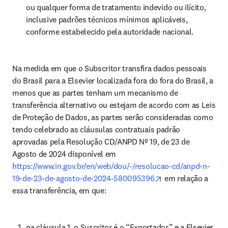
ou qualquer forma de tratamento indevido ou ilícito, 
inclusive padrões técnicos mínimos aplicáveis, 
conforme estabelecido pela autoridade nacional.
Na medida em que o Subscritor transfira dados pessoais 
do Brasil para a Elsevier localizada fora do fora do Brasil, a 
menos que as partes tenham um mecanismo de 
transferência alternativo ou estejam de acordo com as Leis 
de Proteção de Dados, as partes serão consideradas como 
tendo celebrado as cláusulas contratuais padrão 
aprovadas pela Resolução CD/ANPD Nº 19, de 23 de 
Agosto de 2024 disponível em 
https://www.in.gov.br/en/web/dou/-/resolucao-cd/anpd-n-
opens in new tab/
19-de-23-de-agosto-de-2024-580095396
 em relação a 
essa transferência, em que:
na cláusula 1, o Suscritor é o “Exportador” e a Elsevier 