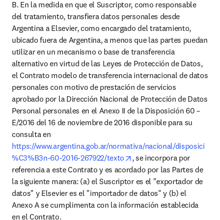
B. En la medida en que el Suscriptor, como responsable 
del tratamiento, transfiera datos personales desde 
Argentina a Elsevier, como encargado del tratamiento, 
ubicado fuera de Argentina, a menos que las partes puedan 
utilizar en un mecanismo o base de transferencia 
alternativo en virtud de las Leyes de Protección de Datos, 
el Contrato modelo de transferencia internacional de datos 
personales con motivo de prestación de servicios 
aprobado por la Dirección Nacional de Protección de Datos 
Personal personales en el Anexo II de la Disposición 60 – 
E/2016 del 16 de noviembre de 2016 disponible para su 
consulta en 
https://www.argentina.gob.ar/normativa/nacional/disposici
opens in new tab/window
%C3%B3n-60-2016-267922/texto
, se incorpora por 
referencia a este Contrato y es acordado por las Partes de 
la siguiente manera: (a) el Suscriptor es el "exportador de 
datos" y Elsevier es el "importador de datos" y (b) el 
Anexo A se cumplimenta con la información establecida 
en el Contrato.