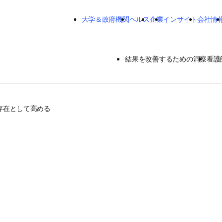
メインのコンテンツにスキップする
大学＆政府機関
ヘルス
企業
インサイト
会社情
結果を改善するための洞察
看護
存在として高める