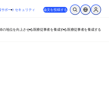
新しいタブ／ウィンドウで開く
opens in new tab/window
報
サポート
セキュリティ
論文を投稿する
検索を開く
ロケーションセレ
Sign in to
師の地位を向上させる
医療従事者を養成する
医療従事者を養成する