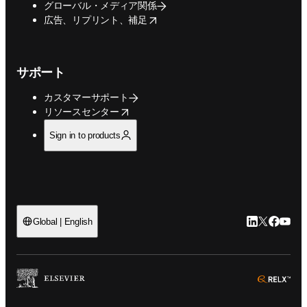
グローバル・メディア関係
opens in new tab/window
広告、リプリント、補足
サポート
カスタマーサポート
opens in new tab/window
リソースセンター
Sign in to products
LinkedIn
Twitte
Faceb
You
Global | English
ope