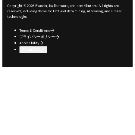
Copyright © 2026 Elsevier, its licensors, and contributors. All rights are
reserved, including those for text and data mining, AI training, and similar
technologies.
Terms & Conditions
プライバシーポリシー
Accessibility
Cookie設定