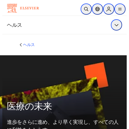
メインのコンテンツにスキップ
検索を開く
ロケーションセレ
Sign in to p
menu
する
ヘルス
メニュ
ヘルス
医療の未来
進歩をさらに進め、より早く実現し、すべての人