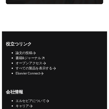
Footer navigation
役立つリンク
論文の投稿
opens in new tab/window
書籍&ジャーナル
オープンアクセス
すべての製品を表示する
Elsevier Connect
会社情報
エルセビアについて
キャリア