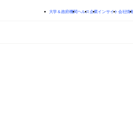
メインのコンテンツにスキップする
大学＆政府機関
ヘルス
企業
インサイト
会社情