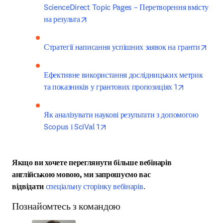
ScienceDirect Topic Pages – Перетворення вмісту 
opens in new tab/window
на результа
open
Стратегії написання успішних заявок на гранти
Ефективне використання дослідницьких метрик 
opens in n
та показників у грантових пропозиціях 1
Як аналізувати наукові результати з допомогою 
opens in new tab/window
Scopus і SciVal 1
Якщо ви хочете переглянути більше вебінарів 
англійською мовою, ми запрошуємо вас 
відвідати 
спеціальну сторінку вебінарів
.
Познайомтесь з командою