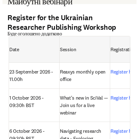
Майбутні вебінари
Register for the Ukrainian
Researcher Publishing Workshop
Буде оголошено додатково
Date
Session
Registration
23 September 2026 - 
Reaxys monthly open 
Register here
11.00h
office 
1 October 2026 - 
What's new in SciVal — 
Register here
09:30h BST
Join us for a live 
webinar 
6 October 2026 - 
Navigating research 
Register here
09:30h BST
data - Exploring 