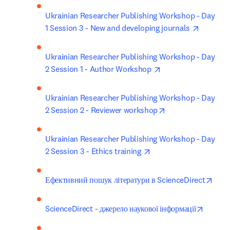
Ukrainian Researcher Publishing Workshop - Day 
opens in
1 Session 3 - New and developing journals 
Ukrainian Researcher Publishing Workshop - Day 
opens in new tab/w
2 Session 1 - Author Workshop 
Ukrainian Researcher Publishing Workshop - Day 
opens in new tab/
2 Session 2 - Reviewer workshop
Ukrainian Researcher Publishing Workshop - Day 
opens in new tab/win
2 Session 3 - Ethics training 
open
Ефективний пошук літератури в ScienceDirect
opens i
ScienceDirect - джерело наукової інформації