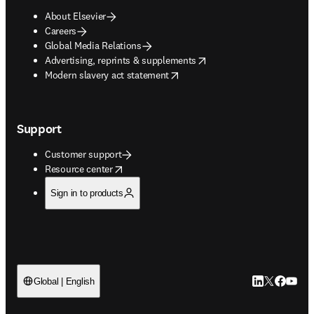
About Elsevier
Careers
Global Media Relations
opens in new tab/window
Advertising, reprints & supplements
opens in new tab/window
Modern slavery act statement
Support
Customer support
opens in new tab/window
Resource center
Sign in to products
LinkedIn open
Twitter ope
Facebook
YouTub
Global | English