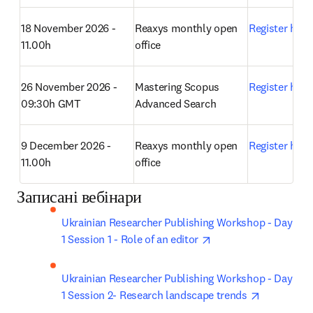
18 November 2026 - 
Reaxys monthly open 
Register here
11.00h
office 
26 November 2026 - 
Mastering Scopus 
Register here
09:30h GMT
Advanced Search 
9 December 2026 - 
Reaxys monthly open 
Register here
11.00h
office 
Записані вебінари
Ukrainian Researcher Publishing Workshop - Day 
opens in new tab/wi
1 Session 1 - Role of an editor 
Ukrainian Researcher Publishing Workshop - Day 
opens in n
1 Session 2- Research landscape trends 