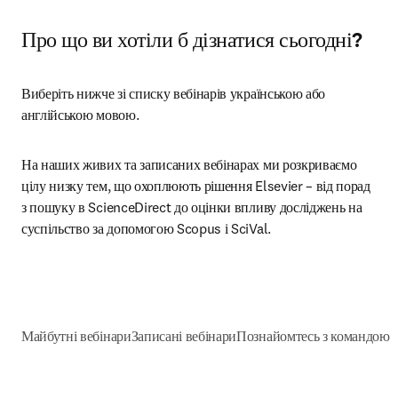
Про що ви хотіли б дізнатися сьогодні?
Виберіть нижче зі списку вебінарів українською або 
англійською мовою.
На наших живих та записаних вебінарах ми розкриваємо 
цілу низку тем, що охоплюють рішення Elsevier – від порад 
з пошуку в ScienceDirect до оцінки впливу досліджень на 
суспільство за допомогою Scopus і SciVal.
Майбутні вебінари
Записані вебінари
Познайомтесь з командою