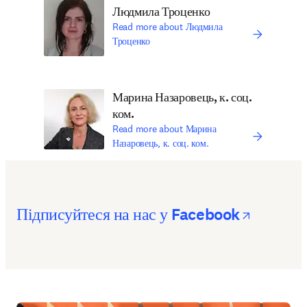
Людмила Троценко
Read more about Людмила
Троценко
Марина Назаровець, к. соц.
ком.
Read more about Марина
Назаровець, к. соц. ком.
opens i
Підписуйтеся на нас у Facebook