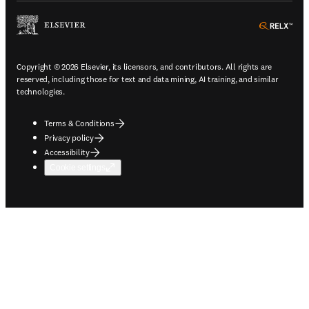
ope
Copyright © 2026 Elsevier, its licensors, and contributors. All rights are
reserved, including those for text and data mining, AI training, and similar
technologies.
Terms & Conditions
Privacy policy
Accessibility
Cookie settings