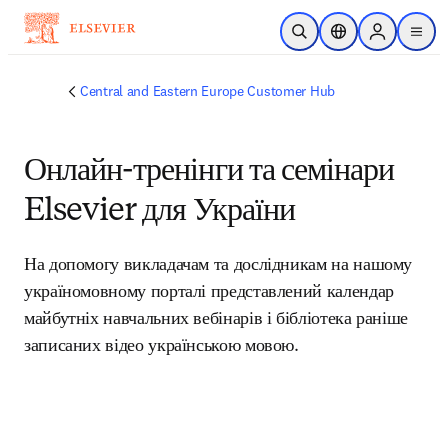
Skip to main content
Open Search
Location Selector
Sign in to p
menu
Central and Eastern Europe Customer Hub
Онлайн-тренінги та семінари
Elsevier для України
На допомогу викладачам та дослідникам на нашому 
україномовному порталі представлений календар 
майбутніх навчальних вебінарів і бібліотека раніше 
записаних відео українською мовою.