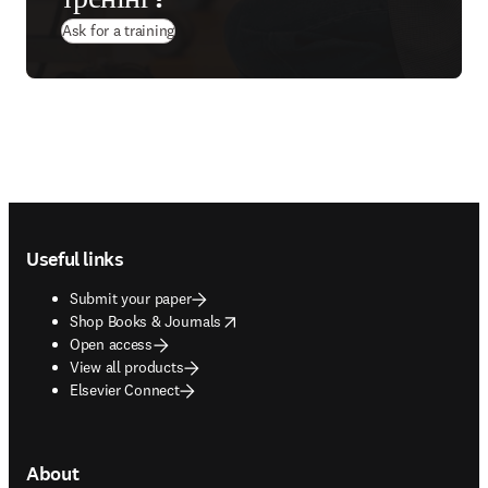
Ask for a training
Footer navigation
Useful links
Submit your paper
opens in new tab/window
Shop Books & Journals
Open access
View all products
Elsevier Connect
About