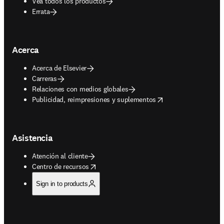
Vea todos los productos
Errata
Acerca
Acerca de Elsevier
Carreras
Relaciones con medios globales
opens in new tab/window
Publicidad, reimpresiones y suplementos
Asistencia
Atención al cliente
opens in new tab/window
Centro de recursos
Sign in to products