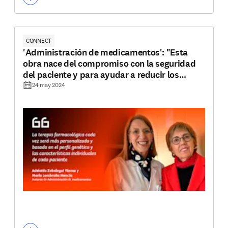
CONNECT
'Administración de medicamentos': "Esta
obra nace del compromiso con la seguridad
del paciente y para ayudar a reducir los
errores en las diferentes fases del proceso"
24 may 2024