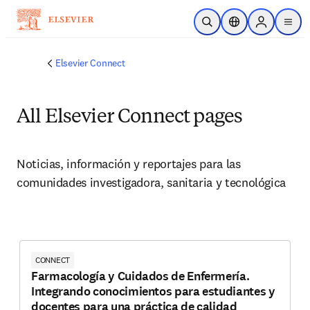
Saltar al contenido principal
Abrir búsqueda
Selector de ubicac
Sign in to p
menu
Elsevier Connect
All Elsevier Connect pages
Noticias, información y reportajes para las 
comunidades investigadora, sanitaria y tecnológica
CONNECT
Farmacología y Cuidados de Enfermería.
Integrando conocimientos para estudiantes y
docentes para una práctica de calidad