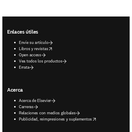
Footer navigation
Enlaces útiles
Envíe su artículo
opens in new tab/window
Libros y revistas
Open access
Vea todos los productos
Errata
Acerca
Acerca de Elsevier
Carreras
Relaciones con medios globales
opens in new tab/window
Publicidad, reimpresiones y suplementos