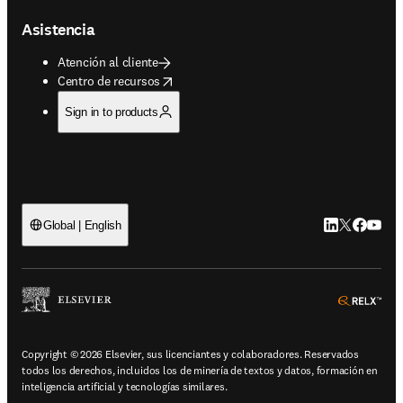
Asistencia
Atención al cliente
opens in new tab/window
Centro de recursos
Sign in to products
LinkedIn se ab
Twitter se 
Facebook
YouTub
Global | English
ope
Copyright © 2026 Elsevier, sus licenciantes y colaboradores. Reservados
todos los derechos, incluidos los de minería de textos y datos, formación en
inteligencia artificial y tecnologías similares.