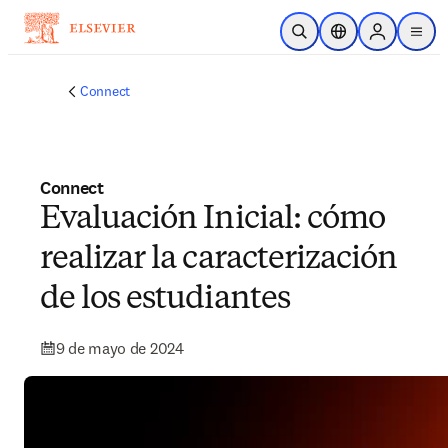
Saltar al contenido principal
Abrir búsqueda
Selector de ubicac
Sign in to p
menu
Connect
Connect
Evaluación Inicial: cómo
realizar la caracterización
de los estudiantes
9 de mayo de 2024