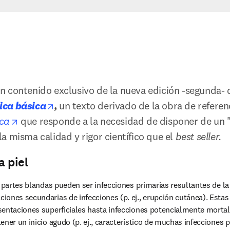
 contenido exclusivo de la nueva edición -segunda- 
opens in new tab/window
ica básica
, 
un texto derivado de la obra de referen
opens in new tab/window
ica
que responde a la necesidad de disponer de un "
a misma calidad y rigor científico que el 
best seller.
a piel
y partes blandas pueden ser infecciones primarias resultantes de la
ones secundarias de infecciones (p. ej., erupción cutánea). Estas
entaciones superficiales hasta infecciones potencialmente mortale
ener un inicio agudo (p. ej., característico de muchas infecciones p