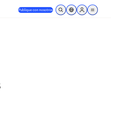
Publique con nosotros
Abrir búsqueda
Selector de ubicación
Sign in to products
menu
s