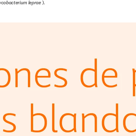
cobacterium leprae
 ). 