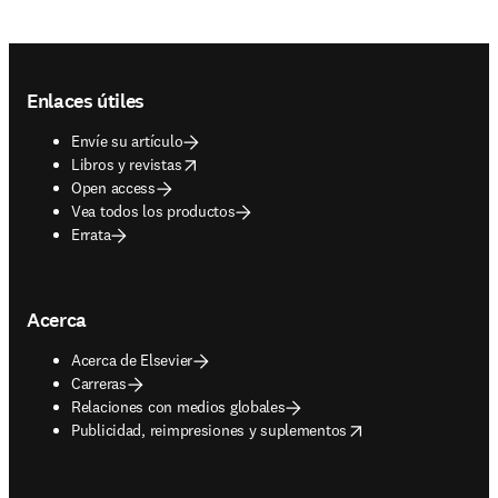
Footer navigation
Enlaces útiles
Envíe su artículo
opens in new tab/window
Libros y revistas
Open access
Vea todos los productos
Errata
Acerca
Acerca de Elsevier
Carreras
Relaciones con medios globales
opens in new tab/window
Publicidad, reimpresiones y suplementos