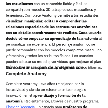
los estudiantes
 con un contenido fiable y fácil de 
compartir; con modelos 3D ultraprecisos masculinos y 
femeninos. Complete Anatomy permite a los estudiantes 
v
isualizar, manipular, editar y comprender las 
relaciones espaciales de las estructuras anatómicas 
con un detalle asombrosamente realista
. 
Cada usuario 
decide cómo empezar su aprendizaje de la anatomía
 al 
personalizar su experiencia. El personaje anatómico se 
puede personalizar con los modelos completos masculino 
y femenino y todos los atributos físicos. Los usuarios 
pueden adaptar su modelo, ver vídeos que mejoran el plan 
Cómo crear un plan de anatomía con
de estudios de su especialidad y elegir entre cinco idiomas. 
Complete Anatomy
Complete Anatomy lleva años trabajando por la 
inclusividad y siendo un referente en tecnología e 
innovación en el 
aprendizaje y formación de la 
anatomía
. Recientemente, a través de nuestro programa 
Elsevier Docencia
, 
un espacio para 
profesores de 