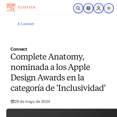
Saltar al contenido principal
Abrir búsqueda
Selector de ubicac
Sign in to p
menu
Connect
Connect
Complete Anatomy,
nominada a los Apple
Design Awards en la
categoría de 'Inclusividad'
29 de mayo de 2024