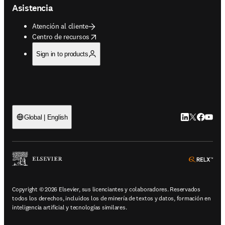
Asistencia
Atención al cliente
opens in new tab/window
Centro de recursos
Sign in to products
LinkedIn se ab
Twitter se 
Facebook
YouTub
Global | English
ope
Copyright © 2026 Elsevier, sus licenciantes y colaboradores. Reservados
todos los derechos, incluidos los de minería de textos y datos, formación en
inteligencia artificial y tecnologías similares.