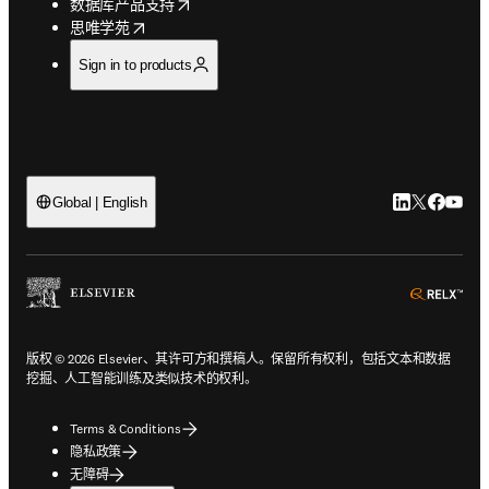
opens in new tab/window
数据库产品支持
opens in new tab/window
思唯学苑
Sign in to products
LinkedIn
Twitter
Faceb
You
Global | English
ope
版权 © 2026 Elsevier、其许可方和撰稿人。保留所有权利，包括文本和数据
挖掘、人工智能训练及类似技术的权利。
Terms & Conditions
隐私政策
无障碍