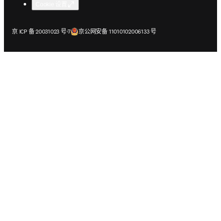
Cookie 设置
在新的选项卡/窗口中打开
在新的选项卡/窗口中打开
京 ICP 备 20031023 号-7
京公网安备 11010102006133 号