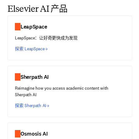
Elsevier AI 产品
LeapSpace
LeapSpace：让好奇更快成为发现
探索 LeapSpace
Sherpath AI
Reimagine how you access academic content with
Sherpath AI
探索 Sherpath AI
Osmosis AI