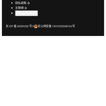
隐私政策
无障碍
Cookie 设置
在新的选项卡/窗口中打开
在新的选项卡/窗口中打开
京 ICP 备 20031023 号-7
京公网安备 11010102006133 号