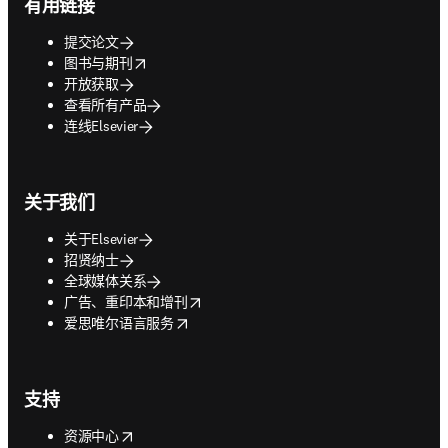
有用链接
提交论文
opens in new tab/window
图书与期刊
开放获取
查看所有产品
连线Elsevier
关于我们
关于Elsevier
招贤纳士
全球媒体关系
opens in new tab/window
广告、重印本和增刊
opens in new tab/window
爱思唯尔语言服务
支持
opens in new tab/window
资源中心