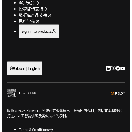
客户支持
投稿咨询支持
opens in new tab/window
数据库产品支持
opens in new tab/window
思唯学苑
Sign in to products
LinkedIn
Twitter
Faceb
You
Global | English
ope
版权 © 2026 Elsevier、其许可方和撰稿人。保留所有权利，包括文本和数据
挖掘、人工智能训练及类似技术的权利。
Terms & Conditions