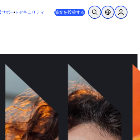
新しいタブ／ウィンドウで開く
opens in new tab/window
報
サポート
セキュリティ
論文を投稿する
検索を開く
ロケーションセレ
Sign in to