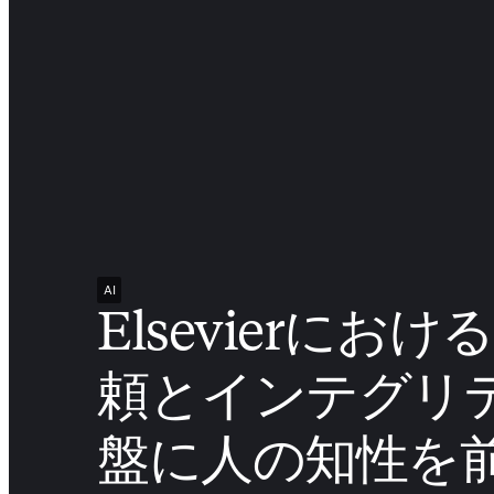
AI
Elsevierにおけ
頼とインテグリ
盤に人の知性を