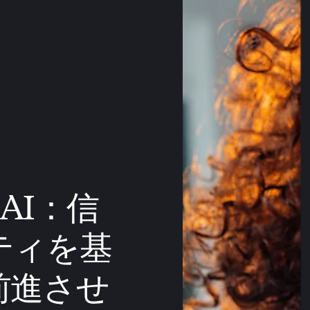
るAI：信
ティを基
前進させ