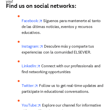
you!
Find us on social networks:
opens in new tab/window
Facebook:
 Síguenos para mantenerte al tanto 
de las últimas noticias, eventos y recursos 
educativos.
opens in new tab/window
Instagram:
 Descubre más y comparte tus 
experiencias con la comunidad ELSEVIER.
opens in new tab/window
LinkedIn:
 Connect with our professionals and 
find networking opportunities
opens in new tab/window
Twitter:
 Follow us to get real-time updates and 
participate in educational conversations.
opens in new tab/window
YouTube:
 Explore our channel for informative 