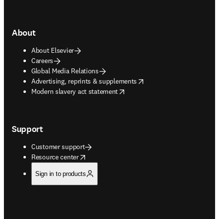
About
About Elsevier
Careers
Global Media Relations
opens in new tab/window
Advertising, reprints & supplements
opens in new tab/window
Modern slavery act statement
Support
Customer support
opens in new tab/window
Resource center
Sign in to products