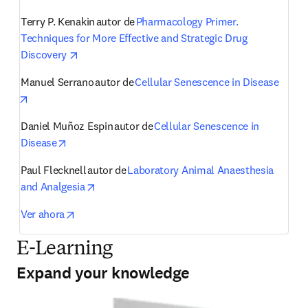
Terry P. Kenakin autor de 
Pharmacology Primer. 
Techniques for More Effective and Strategic Drug 
opens in new tab/window
Discovery 
Manuel Serrano
autor de 
Cellular Senescence in Disease
opens in new tab/window
Daniel Muñoz Espin
autor de 
Cellular Senescence in 
opens in new tab/window
Disease
Paul Flecknell
autor de 
Laboratory Animal Anaesthesia 
opens in new tab/window
and Analgesia
opens in new tab/window
Ver ahora
E-Learning
Expand your knowledge