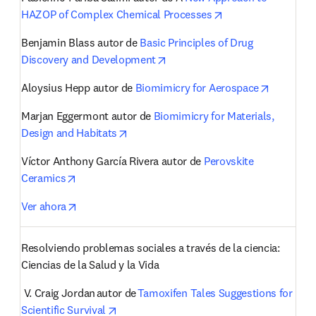
opens in new tab/
HAZOP of Complex Chemical Processes
Benjamin Blass autor de 
Basic Principles of Drug 
opens in new tab/window
Discovery and Development
opens in
Aloysius Hepp autor de 
Biomimicry for Aerospace
Marjan Eggermont autor de 
Biomimicry for Materials, 
opens in new tab/window
Design and Habitats
Víctor Anthony García Rivera autor de 
Perovskite 
opens in new tab/window
Ceramics
opens in new tab/window
Ver ahora
Resolviendo problemas sociales a través de la ciencia: 
Ciencias de la Salud y la Vida 
 V. Craig Jordan
autor de 
Tamoxifen Tales Suggestions for 
opens in new tab/window
Scientific Survival 