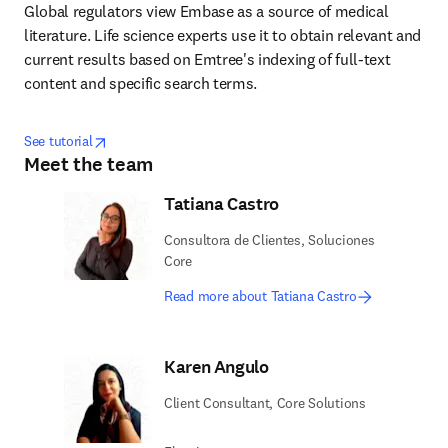
Global regulators view Embase as a source of medical 
literature. Life science experts use it to obtain relevant and 
current results based on Emtree's indexing of full-text 
content and specific search terms.
opens in new tab/window
opens in new tab/window
See tutorial
Meet the team
Tatiana Castro
Consultora de Clientes, Soluciones
Core
Read more about Tatiana Castro
Karen Angulo
Client Consultant, Core Solutions