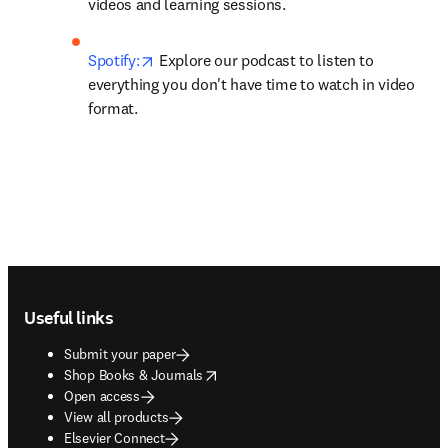
videos and learning sessions.
opens in new tab/window
Spotify:
 Explore our podcast to listen to 
everything you don't have time to watch in video 
format.
Footer navigation
Useful links
Submit your paper
opens in new tab/window
Shop Books & Journals
Open access
View all products
Elsevier Connect