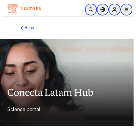
Skip to main content
Open Search
Location Selector
Sign in to p
menu
Hubs
Conecta Latam Hub
Science portal