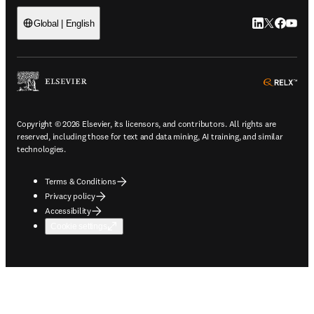
LinkedIn open
Twitter ope
Facebook
YouTub
Global | English
ope
Copyright © 2026 Elsevier, its licensors, and contributors. All rights are
reserved, including those for text and data mining, AI training, and similar
technologies.
Terms & Conditions
Privacy policy
Accessibility
Cookie settings