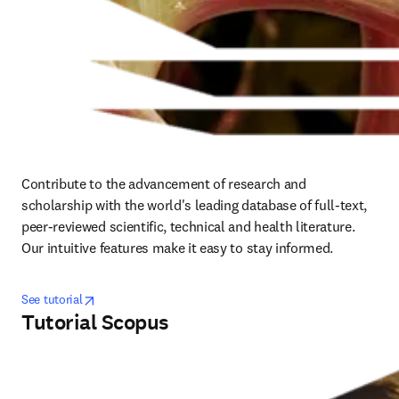
Contribute to the advancement of research and 
scholarship with the world's leading database of full-text, 
peer-reviewed scientific, technical and health literature. 
Our intuitive features make it easy to stay informed.
opens in new tab/window
opens in new tab/window
See tutorial
Tutorial Scopus