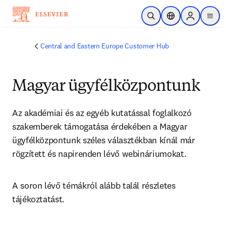
Skip to main content
Open Search
Location Selector
Sign in to p
menu
Central and Eastern Europe Customer Hub
Magyar ügyfélközpontunk
Az akadémiai és az egyéb kutatással foglalkozó 
szakemberek támogatása érdekében a Magyar 
ügyfélközpontunk széles választékban kínál már 
rögzített és napirenden lévő webináriumokat.
A soron lévő témákról alább talál részletes 
tájékoztatást.