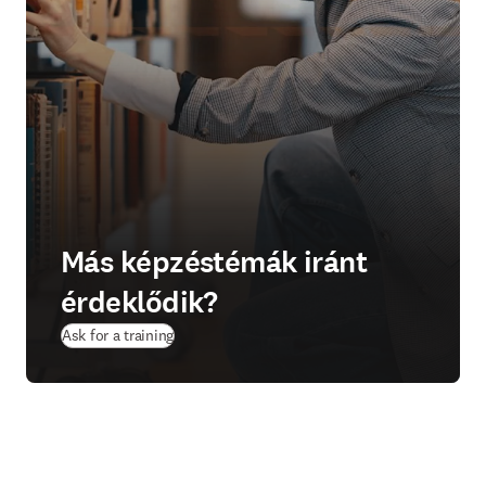
Más képzéstémák iránt
érdeklődik?
Ask for a training