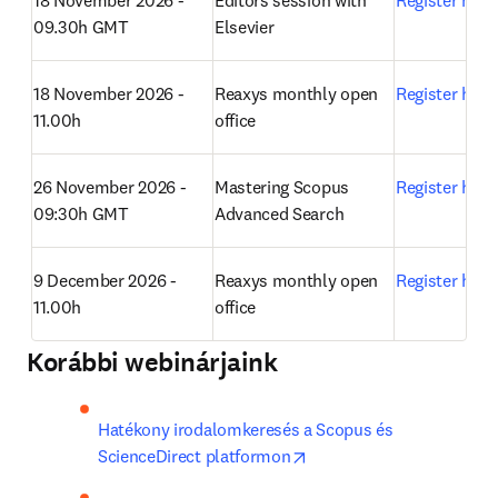
18 November 2026 - 
Editors session with 
Register here
09.30h GMT
Elsevier 
18 November 2026 - 
Reaxys monthly open 
Register here
11.00h
office 
26 November 2026 - 
Mastering Scopus 
Register here
09:30h GMT
Advanced Search 
9 December 2026 - 
Reaxys monthly open 
Register here
11.00h
office 
Korábbi webinárjaink
Hatékony irodalomkeresés a Scopus és 
opens in new tab/window
ScienceDirect platformon