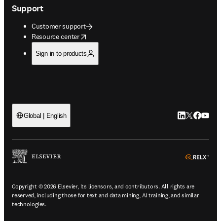
Support
Customer support
opens in new tab/window
Resource center
Sign in to products
LinkedIn open
Twitter ope
Facebook
YouTub
Global | English
ope
Copyright © 2026 Elsevier, its licensors, and contributors. All rights are
reserved, including those for text and data mining, AI training, and similar
technologies.