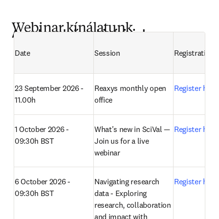
Webinar kínálatunk
Angol nyelvű webinárjaink
Date
Session
Registration
23 September 2026 - 
Reaxys monthly open 
Register here
11.00h
office 
1 October 2026 - 
What's new in SciVal — 
Register here
09:30h BST
Join us for a live 
webinar 
6 October 2026 - 
Navigating research 
Register here
09:30h BST
data - Exploring 
research, collaboration 
and impact with 