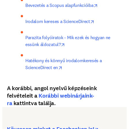
opens in new t
Bevezetés a Scopus alapfunkcióiba
opens in new tab
Irodalom kereses a ScienceDirect
Parazita folyóiratok - Mik ezek és hogyan ne 
opens in new tab/window
essünk áldozatul?
Hatékony és könnyű irodalomkeresés a 
opens in new tab/window
ScienceDirect en
A korábbi, angol nyelvű képzéseink
felvételeit a
Korábbi webinárjaink-
ra
kattintva találja.
opens in n