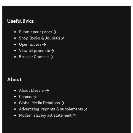
Footer navigation
Useful links
Submit your paper
opens in new tab/window
Shop Books & Journals
Open access
View all products
Elsevier Connect
About
About Elsevier
Careers
Global Media Relations
opens in new tab/window
Advertising, reprints & supplements
opens in new tab/window
Modern slavery act statement