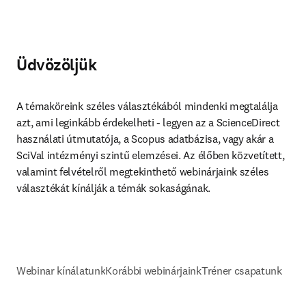
Üdvözöljük
A témaköreink széles választékából mindenki megtalálja 
azt, ami leginkább érdekelheti - legyen az a ScienceDirect 
használati útmutatója, a Scopus adatbázisa, vagy akár a 
SciVal intézményi szintű elemzései. Az élőben közvetített, 
valamint felvételről megtekinthető webinárjaink széles 
választékát kínálják a témák sokaságának.
Webinar kínálatunk
Korábbi webinárjaink
Tréner csapatunk