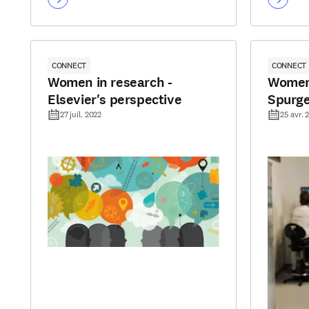
CONNECT
CONNECT
Women in research -
Women 
Elsevier's perspective
Spurg
27 juil. 2022
25 avr. 