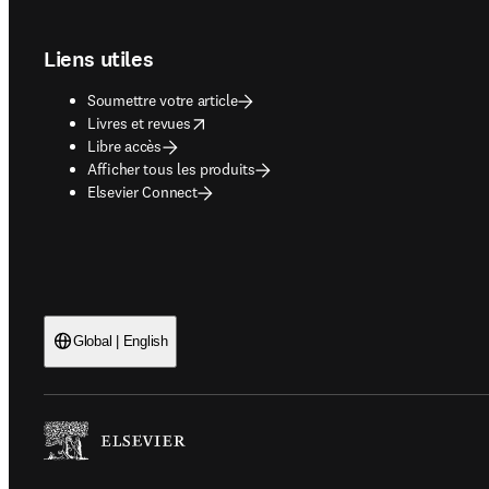
Footer navigation
Liens utiles
Soumettre votre article
opens in new tab/window
Livres et revues
Libre accès
Afficher tous les produits
Elsevier Connect
Global | English