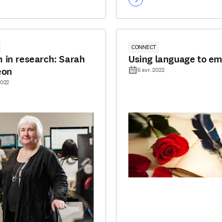
CONNECT
in research: Sarah
Using language to e
eon
6 avr. 2022
2022