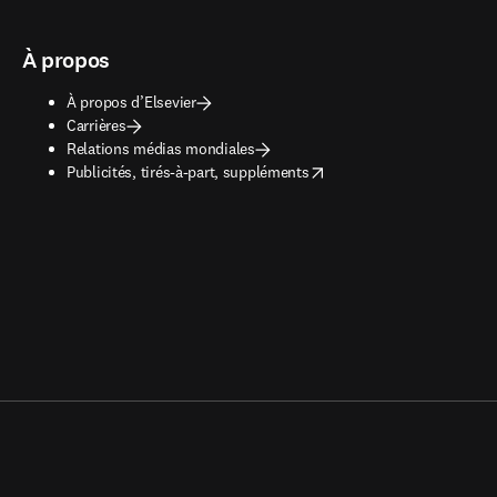
À propos
À propos d’Elsevier
Carrières
Relations médias mondiales
opens in new tab/window
Publicités, tirés-à-part, suppléments