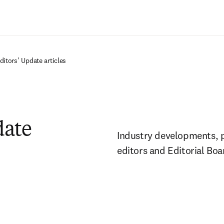
Passer au contenu principal
ditors' Update articles
date
Industry developments, pol
editors and Editorial Bo