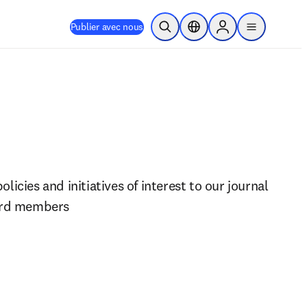
Publier avec nous
Ouvrir la recherche
Sélecteur de localisation
Sign in to products
menu
icies and initiatives of interest to our journal 
ard members 