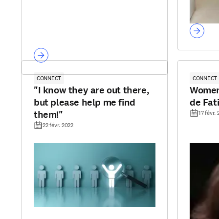
CONNECT
CONNECT
"I know they are out there,
Women 
but please help me find
de Fat
them!"
17 févr.
22 févr. 2022