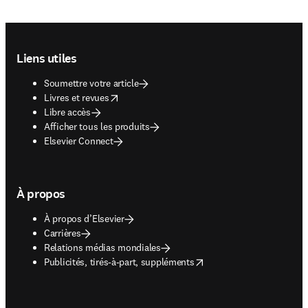
Footer navigation
Liens utiles
Soumettre votre article
opens in new tab/window
Livres et revues
Libre accès
Afficher tous les produits
Elsevier Connect
À propos
À propos d’Elsevier
Carrières
Relations médias mondiales
opens in new tab/window
Publicités, tirés-à-part, suppléments