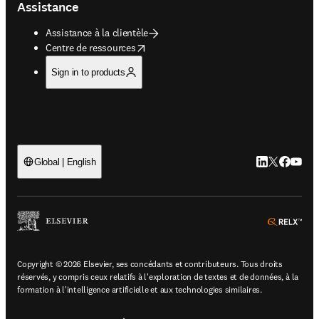
Assistance
Assistance à la clientèle
opens in new tab/window
Centre de ressources
Sign in to products
LinkedIn S’ouv
Twitter S’ou
Facebook 
YouTub
Global | English
ope
Copyright © 2026 Elsevier, ses concédants et contributeurs. Tous droits
réservés, y compris ceux relatifs à l'exploration de textes et de données, à la
formation à l'intelligence artificielle et aux technologies similaires.