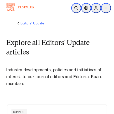
Passer au contenu principal
Ouvrir la recherche
Sélecteur de locali
Sign in to p
menu
Editors' Update
Explore all Editors' Update
articles
Industry developments, policies and initiatives of 
interest to our journal editors and Editorial Board 
members 
CONNECT