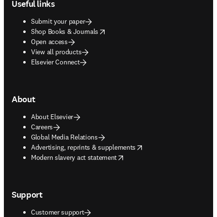
Useful links
Submit your paper
opens in new tab/window
Shop Books & Journals
Open access
View all products
Elsevier Connect
About
About Elsevier
Careers
Global Media Relations
opens in new tab/window
Advertising, reprints & supplements
opens in new tab/window
Modern slavery act statement
Support
Customer support