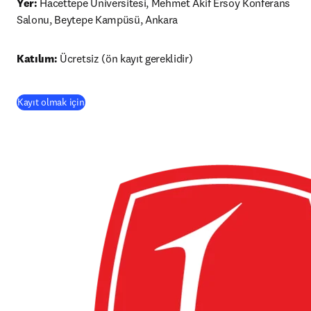
Yer:
 Hacettepe Üniversitesi, Mehmet Akif Ersoy Konferans 
Salonu, Beytepe Kampüsü, Ankara 
Katılım:
 Ücretsiz (ön kayıt gereklidir)
(
opens in new tab/window
)
Kayıt olmak için