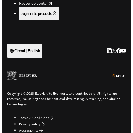
opens in new tab/window
Resource center
Sign in to products
LinkedIn open
Twitter ope
Facebook
YouTub
Global | English
ope
Copyright © 2026 Elsevier, its licensors, and contributors. All rights are
reserved, including those for text and data mining, AI training, and similar
technologies.
Terms & Conditions
Privacy policy
Accessibility