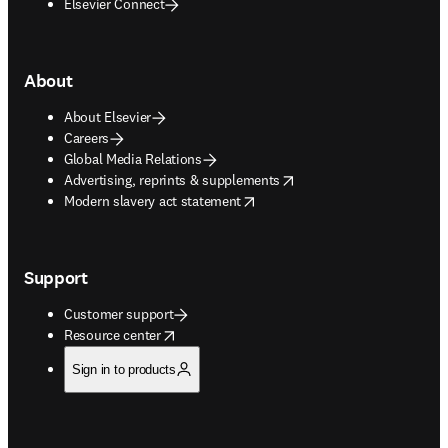
Elsevier Connect
About
About Elsevier
Careers
Global Media Relations
opens in new tab/window
Advertising, reprints & supplements
opens in new tab/window
Modern slavery act statement
Support
Customer support
opens in new tab/window
Resource center
Sign in to products