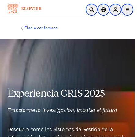
Skip to main content
Open Search
Location Selector
Sign in to p
menu
Find a conference
Experiencia CRIS 2025
Transforme la investigación, impulsa el futuro
Descubra cómo los Sistemas de Gestión de la 