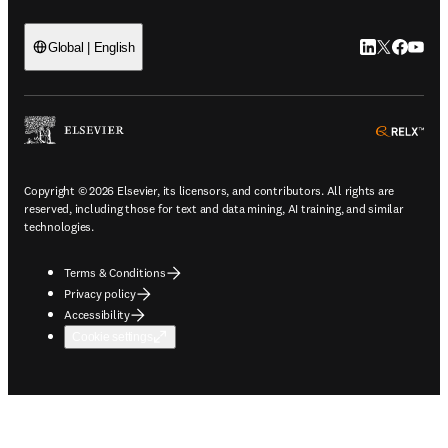
LinkedIn open
Twitter ope
Facebook
YouTub
Global | English
ope
Copyright © 2026 Elsevier, its licensors, and contributors. All rights are
reserved, including those for text and data mining, AI training, and similar
technologies.
Terms & Conditions
Privacy policy
Accessibility
Cookie settings