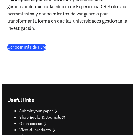
garantizando que cada edición de Experiencia CRIS ofrezca 
herramientas y conocimientos de vanguardia para 
transformar la forma en que las universidades gestionan la 
investigación.
Conocer más de Pure
Footer navigation
Useful links
Submit your paper
opens in new tab/window
Shop Books & Journals
Open access
View all products