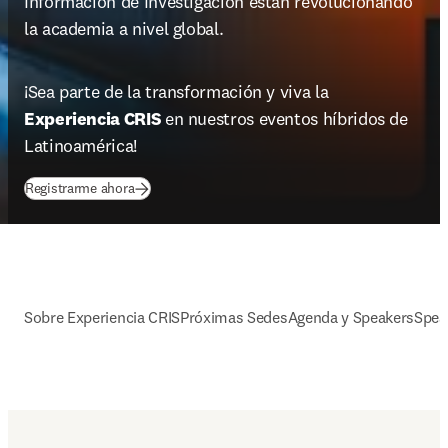
Información de Investigación están revolucionando 
la academia a nivel global. 
¡Sea parte de la transformación y viva la 
Experiencia CRIS 
en nuestros eventos híbridos de 
Latinoamérica!
(
opens in new tab/window
)
Registrarme ahora
Sobre Experiencia CRIS
Próximas Sedes
Agenda y Speakers
Spea