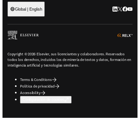
LinkedIn se ab
Twitter se 
Facebook
YouTub
Global | English
ope
Copyright © 2026 Elsevier, sus licenciantes y colaboradores. Reservados
todos los derechos, incluidos los de minería de textos y datos, formación en
inteligencia artificial y tecnologías similares.
Terms & Conditions
Política de privacidad
Accessibility
Configuración de cookies