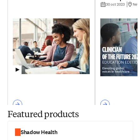
burnout and clin
30 oct 2023
New
leave them worr
future
Featured products
Shadow Health