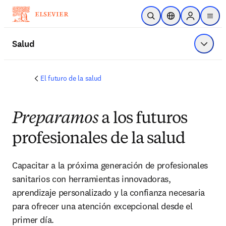
Saltar al contenido principal
Abrir búsqueda
Selector de ubicac
Sign in to p
menu
Salud
Mostrar
El futuro de la salud
Preparamos
a los futuros
profesionales de la salud
Capacitar a la próxima generación de profesionales 
sanitarios con herramientas innovadoras, 
aprendizaje personalizado y la confianza necesaria 
para ofrecer una atención excepcional desde el 
primer día.