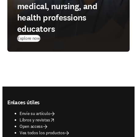
medical, nursing, and
health professions
educators
Explore now
Footer navigation
Enlaces útiles
Envíe su artículo
opens in new tab/window
Libros y revistas
Open access
Vea todos los productos