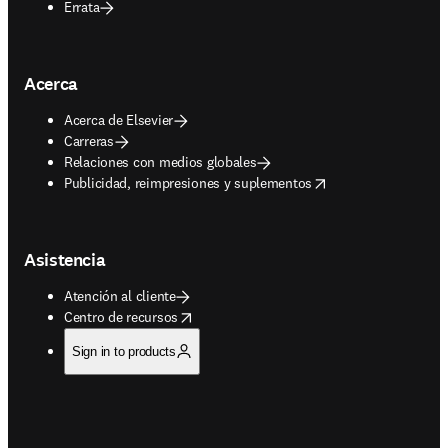
Errata
Acerca
Acerca de Elsevier
Carreras
Relaciones con medios globales
opens in new tab/window
Publicidad, reimpresiones y suplementos
Asistencia
Atención al cliente
opens in new tab/window
Centro de recursos
Sign in to products