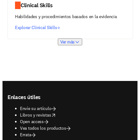
Clinical Skills
Habilidades y procedimientos basados en la evidencia
Explorar Clinical Skills
Ver más
Footer navigation
Enlaces útiles
Envíe su artículo
opens in new tab/window
Libros y revistas
Open access
Vea todos los productos
Errata