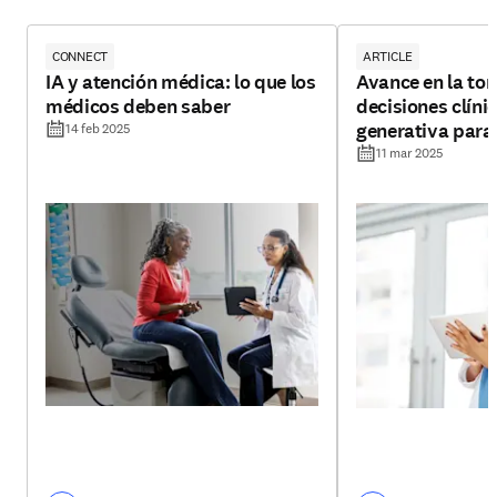
CONNECT
ARTICLE
IA y atención médica: lo que los
Avance en la to
médicos deben saber
decisiones clíni
generativa para
14 feb 2025
información pre
11 mar 2025
en evidencia