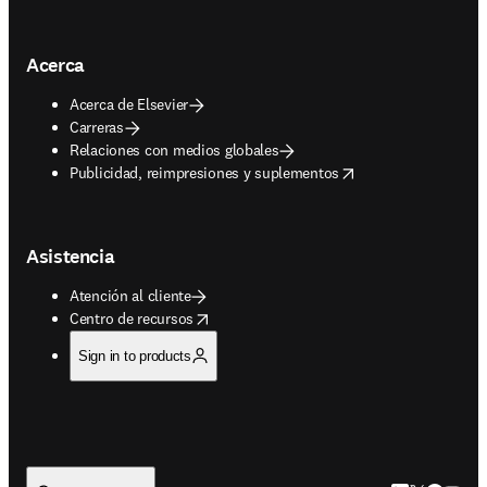
Acerca
Acerca de Elsevier
Carreras
Relaciones con medios globales
opens in new tab/window
Publicidad, reimpresiones y suplementos
Asistencia
Atención al cliente
opens in new tab/window
Centro de recursos
Sign in to products