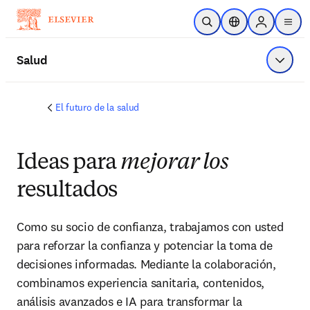
Saltar al contenido principal
Abrir búsqueda
Selector de ubicac
Sign in to p
menu
Salud
Mostrar
El futuro de la salud
Ideas para
mejorar los
resultados
Como su socio de confianza, trabajamos con usted 
para reforzar la confianza y potenciar la toma de 
decisiones informadas. Mediante la colaboración, 
combinamos experiencia sanitaria, contenidos, 
análisis avanzados e IA para transformar la 