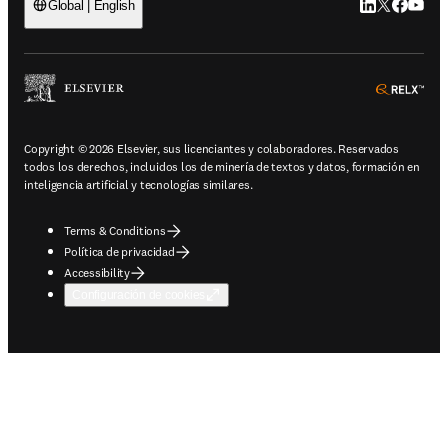
LinkedIn se ab
Twitter se 
Facebook
YouTub
Global | English
ope
Copyright © 2026 Elsevier, sus licenciantes y colaboradores. Reservados
todos los derechos, incluidos los de minería de textos y datos, formación en
inteligencia artificial y tecnologías similares.
Terms & Conditions
Política de privacidad
Accessibility
Configuración de cookies