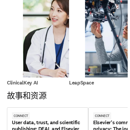
ClinicalKey AI
LeapSpace
故事和资源
CONNECT
CONNECT
User data, trust, and scientific
Elsevier's comm
publishing: DEAL and Elsevier
privacy: The jou