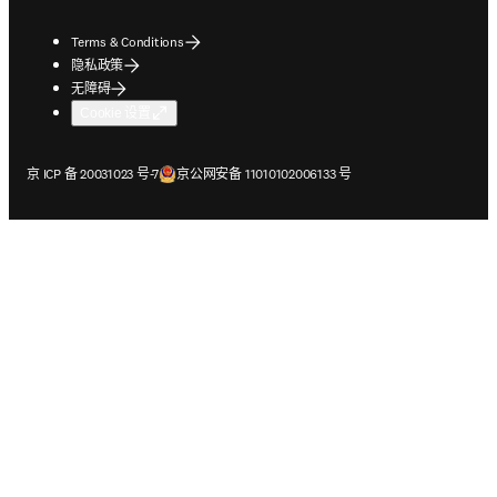
Terms & Conditions
隐私政策
无障碍
Cookie 设置
在新的选项卡/窗口中打开
在新的选项卡/窗口中打开
京 ICP 备 20031023 号-7
京公网安备 11010102006133 号