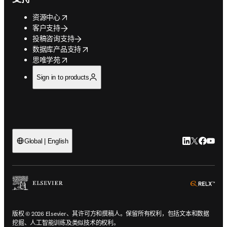
opens in new tab/window
资源中心
客户支持
投稿咨询支持
opens in new tab/window
数据库产品支持
opens in new tab/window
思唯学苑
Sign in to products
LinkedIn
Twitter
Faceb
You
Global | English
ope
版权 © 2026 Elsevier、其许可方和撰稿人。保留所有权利，包括文本和数据
挖掘、人工智能训练及类似技术的权利。