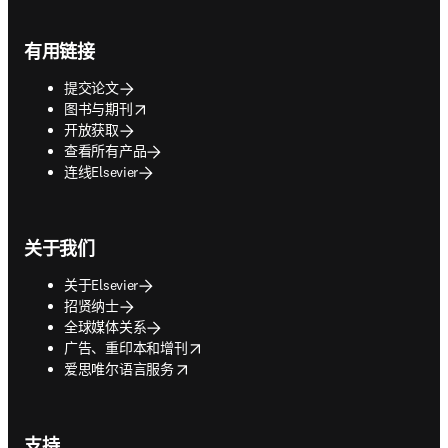
Footer navigation
有用链接
提交论文
opens in new tab/window
图书与期刊
开放获取
查看所有产品
连线Elsevier
关于我们
关于Elsevier
招贤纳士
全球媒体关系
opens in new tab/window
广告、重印本和增刊
opens in new tab/window
爱思唯尔语言服务
支持