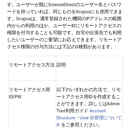
す。ユーザーが既にScienceDirectのユーザー名とパスワ
ードを持っていれば、同じものをScopusにも使用できま
す。Scopusは、通常登録された機関のIPアドレスの範囲
内からの利用のほか、ユーザーIDにリモートアクセスの
権限を付与することも可能です。自宅や出張先でも利用
したいユーザーのご要望にお応えできます。リモートア
クセス権限の付与方法には下記の3種類があります。
リモートアクセス方法
説明
リモートアクセス用
以下のいずれかの方法で、リモ
ID/PW
ートアクセス用IDを作成するこ
とができます。詳しくはAdmin 
Tool利用ガイド
 Account 
Structure ･ User ID管理について
opens in new tab/window
 をご参照ください。