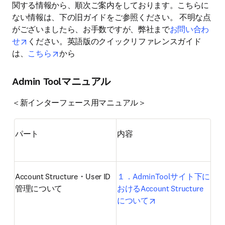
関する情報から、順次ご案内をしております。こちらに
ない情報は、下の旧ガイドをご参照ください。 不明な点
がございましたら、お手数ですが、弊社まで
お問い合わ
opens in new tab/window
せ
ください。英語版のクイックリファレンスガイド
opens in new tab/window
は、
こちら
から
Admin Toolマニュアル
＜新インターフェース用マニュアル＞
パート
内容
Account Structure・User ID
１．AdminToolサイト下に
管理について
おけるAccount Structure
opens in new tab/w
について