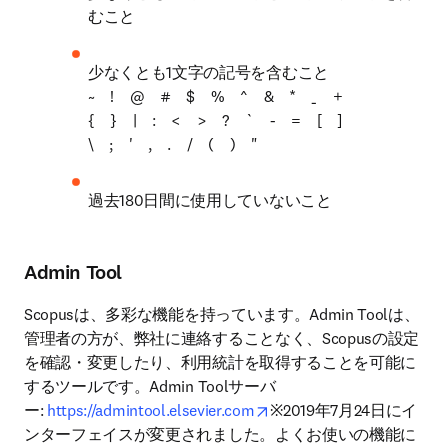
むこと
少なくとも1文字の記号を含むこと

~　!　@　#　$　%　^　&　*　_　+　
{　}　|　:　<　>　?　`　-　=　[　]　
\　;　'　,　.　/　(　)　"
過去180日間に使用していないこと
Admin Tool
Scopusは、多彩な機能を持っています。Admin Toolは、
管理者の方が、弊社に連絡することなく、Scopusの設定
を確認・変更したり、利用統計を取得することを可能に
するツールです。Admin Toolサーバ
opens in new tab/window
ー: 
https://admintool.elsevier.com
※2019年7月24日にイ
ンターフェイスが変更されました。よくお使いの機能に