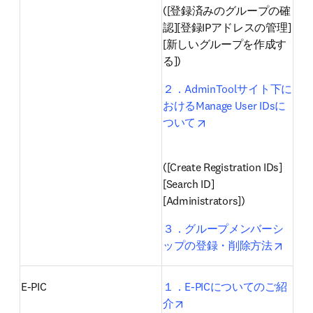
([登録済みのグループの確
認][登録IPアドレスの管理]
[新しいグループを作成す
る]) 
２．AdminToolサイト下に
おけるManage User IDsに
opens in new tab/win
ついて
([Create Registration IDs]
[Search ID]
[Administrators])
３．グループメンバーシ
opens
ップの登録・削除方法
E-PIC
１．E-PICについてのご紹
opens in new tab/window
介