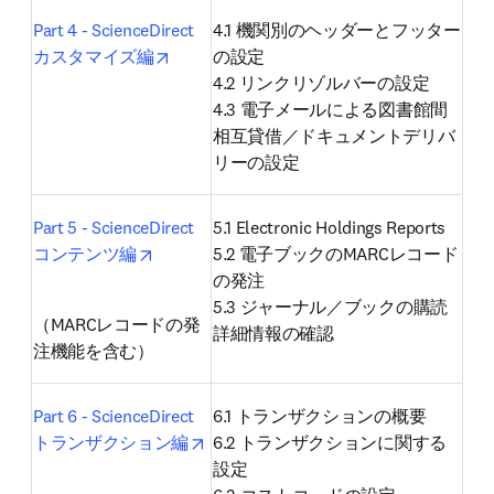
Part 4 - ScienceDirect
4.1 機関別のヘッダーとフッター
opens in new tab/window
カスタマイズ編
の設定

4.2 リンクリゾルバーの設定

4.3 電子メールによる図書館間
相互貸借／ドキュメントデリバ
リーの設定
Part 5 - ScienceDirect
5.1 Electronic Holdings Reports

opens in new tab/window
コンテンツ編
5.2 電子ブックのMARCレコード
の発注

5.3 ジャーナル／ブックの購読
（MARCレコードの発
詳細情報の確認
注機能を含む）
Part 6 - ScienceDirect
6.1 トランザクションの概要

opens in new tab/window
トランザクション編
6.2 トランザクションに関する
設定
