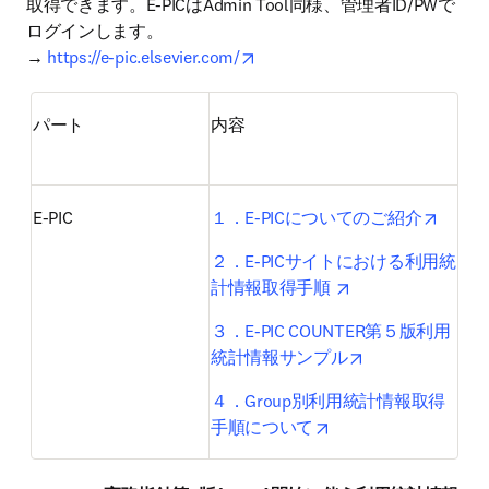
取得できます。E-PICはAdmin Tool同様、管理者ID/PWで
ログインします。

opens in new tab/window
→ 
https://e-pic.elsevier.com/
パート
内容
opens 
E-PIC
１．E-PICについてのご紹介
２．E-PICサイトにおける利用統
opens in new tab/
計情報取得手順 
３．E-PIC COUNTER第５版利用
opens in new ta
統計情報サンプル
４．Group別利用統計情報取得
opens in new tab/wi
手順について