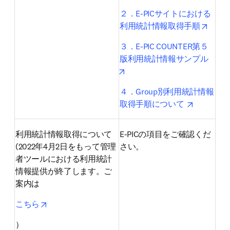
２．E-PICサイトにおける
opens
利用統計情報取得手順
３．E-PIC COUNTER第５
版利用統計情報サンプル 
opens in new tab/window
４．Group別利用統計情報
opens in 
取得手順について 
利用統計情報取得について

E-PICの項目をご確認くだ
(2022年4月2日をもって管理
さい。
者ツールにおける利用統計
情報提供が終了します。ご
案内は
opens in new tab/window
こちら
）
