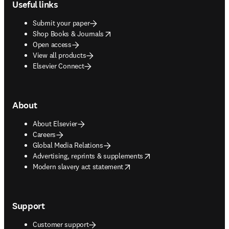
Useful links
Submit your paper
opens in new tab/window
Shop Books & Journals
Open access
View all products
Elsevier Connect
About
About Elsevier
Careers
Global Media Relations
opens in new tab/window
Advertising, reprints & supplements
opens in new tab/window
Modern slavery act statement
Support
Customer support