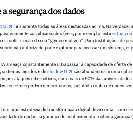
e a segurança dos dados
opens in new tab/window
ital
” e sustenta todas as áreas destacadas acima. Na verdade, is
positivamente correlacionados (veja, por exemplo, este 
estudo da
 a sofisticação de seu “gêmeo maligno”. Para instituições de pes
suário não autorizado pode explorar para acessar um sistema, 
A ameaça constantemente ultrapassar a capacidade de oferta de s
opens in new tab/window
 sistemas legados e de 
shadow IT
 são abundantes, e uma cultura
dos por ataques cibernéticos, com mais de 90% das universidades 
indow
esses crimes podem ser profundas, incluindo roubo de dados sensív
em uma estratégia de transformação digital deve contar com crede
ivacidade de dados, segurança do conhecimento e cibersegurança (