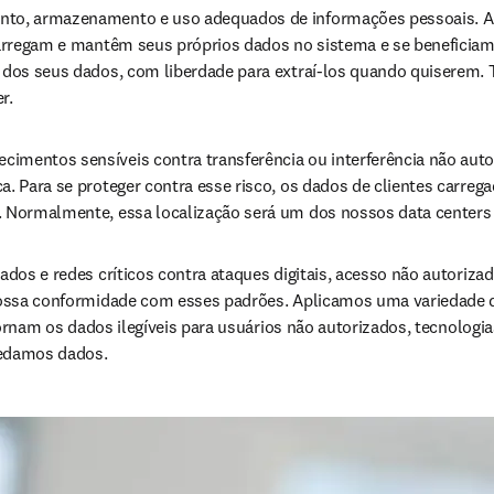
nto, armazenamento e uso adequados de informações pessoais. A El
carregam e mantêm seus próprios dados no sistema e se beneficiam
 dos seus dados, com liberdade para extraí-los quando quiserem. 
r.
ecimentos sensíveis contra transferência ou interferência não aut
. Para se proteger contra esse risco, os dados de clientes carre
 Normalmente, essa localização será um dos nossos data centers r
dados e redes críticos contra ataques digitais, acesso não autoriza
ew tab/window
ossa conformidade com esses padrões. Aplicamos uma variedade d
tornam os dados ilegíveis para usuários não autorizados, tecnologias
pedamos dados.