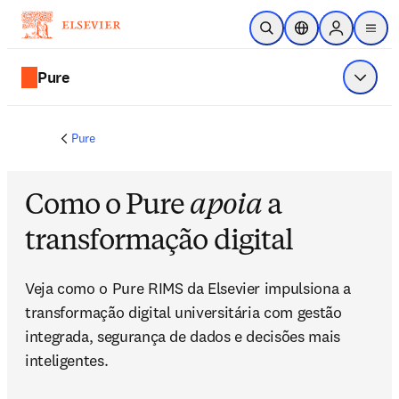
Ir para o conteúdo principal
Pesquisa aberta
Seletor de localiza
Sign in to p
menu
Pure
Exibir 
Pure
Como o Pure
apoia
a
transformação digital
Veja como o Pure RIMS da Elsevier impulsiona a 
transformação digital universitária com gestão 
integrada, segurança de dados e decisões mais 
inteligentes.