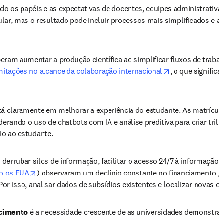
nindo os papéis e as expectativas de docentes, equipes administrat
r, mas o resultado pode incluir processos mais simplificados e a
peram aumentar a produção científica ao simplificar fluxos de trab
opens in new 
mitações no alcance da colaboração internacional
, o que signifi
stá claramente em melhorar a experiência do estudante. As matrícu
derando o uso de chatbots com IA e análise preditiva para criar tri
io ao estudante.
 derrubar silos de informação, facilitar o acesso 24/7 à informaçã
opens in new tab/window
o os EUA
) observaram um declínio constante no financiamento 
 Por isso, analisar dados de subsídios existentes e localizar nova
cimento
 é a necessidade crescente de as universidades demonstra