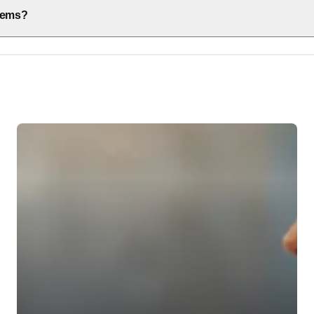
stems?