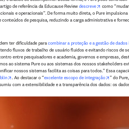
opens in new 
artigo de referência da Educause Review 
descreve
 como “mudanç
cionais e operacionais”. De forma muito direta, o Pure impulsion
e conteúdos de pesquisa, reduzindo a carga administrativa e forne
em ter dificuldade para 
combinar a proteção e a gestão de dados 
tendo fluxos de trabalho de usuário fluidos e evitando riscos de se
contro entre pesquisadores e academia, governos e empresas, dest
ernos ao sistema Pure ou aos sistemas dos nossos stakeholders ex
 unificar nossos sistemas facilita as coisas para todos.” Essa capa
opens in new tab/window
opens in 
blin
. Ao destacar o “
excelente escopo de integração
” do Pure,
miu com a extensibilidade e a transparência dos dados: os dados 