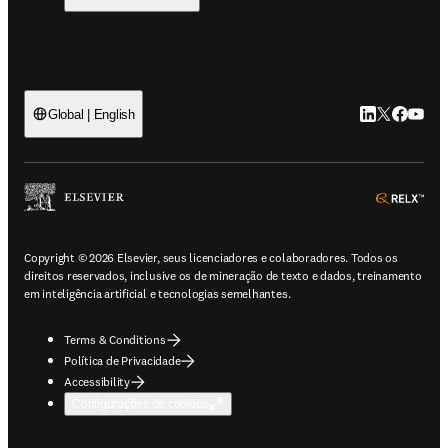
LinkedIn abre 
Twitter abr
Facebook
YouTub
Global | English
ope
Copyright © 2026 Elsevier, seus licenciadores e colaboradores. Todos os
direitos reservados, inclusive os de mineração de texto e dados, treinamento
em inteligência artificial e tecnologias semelhantes.
Terms & Conditions
Política de Privacidade
Accessibility
Configurações de cookies