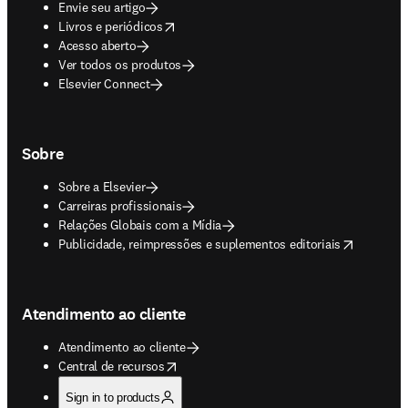
Envie seu artigo
opens in new tab/window
Livros e periódicos
Acesso aberto
Ver todos os produtos
Elsevier Connect
Sobre
Sobre a Elsevier
Carreiras profissionais
Relações Globais com a Mídia
opens in new tab/window
Publicidade, reimpressões e suplementos editoriais
Atendimento ao cliente
Atendimento ao cliente
opens in new tab/window
Central de recursos
Sign in to products