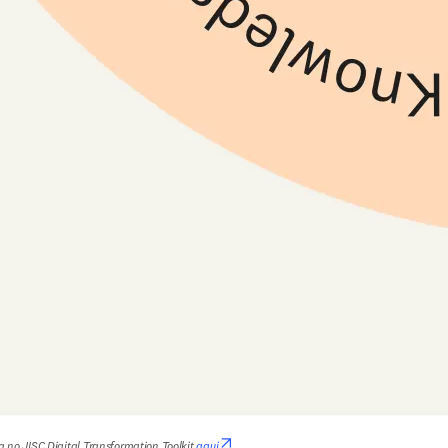
opens in new tab/window
no JISC Digital Transformation Toolkit 
aqui