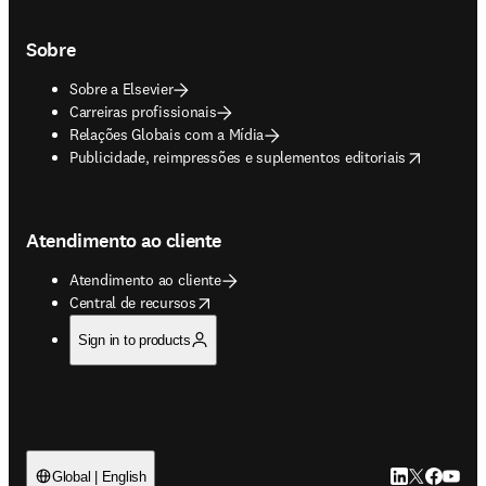
Sobre
Sobre a Elsevier
Carreiras profissionais
Relações Globais com a Mídia
opens in new tab/window
Publicidade, reimpressões e suplementos editoriais
Atendimento ao cliente
Atendimento ao cliente
opens in new tab/window
Central de recursos
Sign in to products
LinkedIn abre 
Twitter abr
Facebook
YouTub
Global | English