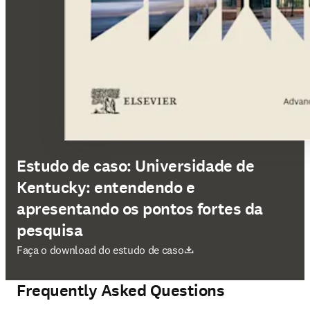
Estudo de caso: Universidade de
Kentucky: entendendo e
apresentando os pontos fortes da
pesquisa
abre em uma nova guia/janela
Faça o download do estudo de caso
Frequently Asked Questions