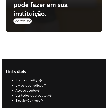
pode fazer em sua
instituição.
(
abre em uma nova guia/janela
)
Contate-nos
Footer navigation
Links úteis
Envie seu artigo
opens in new tab/window
Livros e periódicos
Acesso aberto
Ver todos os produtos
Elsevier Connect