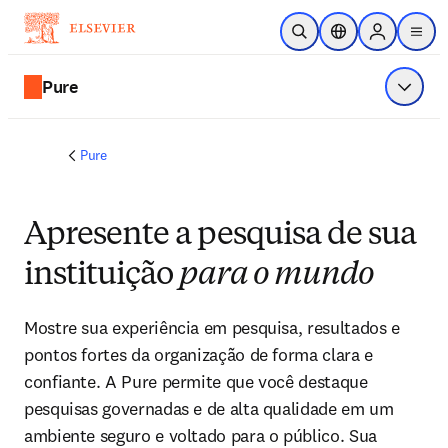
Ir para o conteúdo principal
Pesquisa aberta
Seletor de localiza
Sign in to p
menu
Pure
Exibir 
Pure
Apresente a pesquisa de sua
instituição
para o mundo
Mostre sua experiência em pesquisa, resultados e 
pontos fortes da organização de forma clara e 
confiante. A Pure permite que você destaque 
pesquisas governadas e de alta qualidade em um 
ambiente seguro e voltado para o público. Sua 