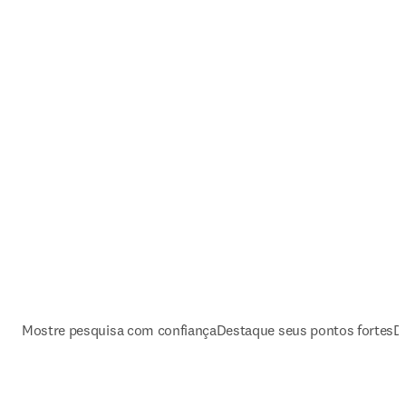
Mostre pesquisa com confiança
Destaque seus pontos fortes
D