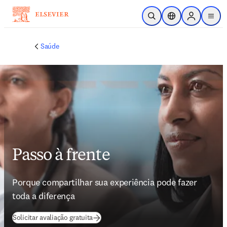
Ir para o conteúdo principal
Pesquisa aberta
Seletor de localiza
Sign in to p
menu
Saúde
Passo à frente
Porque compartilhar sua experiência pode fazer 
toda a diferença
Solicitar avaliação gratuita