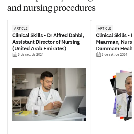
and nursing procedures
ARTICLE
ARTICLE
Clinical Skills - Dr Alfred Dahbi,
Clinical Skills -
Assistant Director of Nursing
Maarman, Nursin
(United Arab Emirates)
Dammam Health
(Saudi Arabia)
5 de set. de 2024
5 de set. de 2024