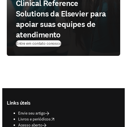
Clinical Reference
Solutions da Elsevier para
apoiar suas equipes de
atendimento
Entre em contato conosco
Footer navigation
Links úteis
Envie seu artigo
opens in new tab/window
Livros e periódicos
Acesso aberto