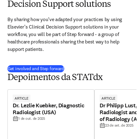
Decision Support solutions
By sharing how you’ve adapted your practices by using 
Elsevier’s Clinical Decision Support solutions in your 
workflow, you will be part of Step forward - a group of 
healthcare professionals sharing the best way to help 
support patients. 
(
abre em uma nova guia/janela
)
Get involved and Step forward
Depoimentos da STATdx
ARTICLE
ARTICLE
Dr. Lezlie Kuebker, Diagnostic
Dr Philipp Lust,
Radiologist (USA)
Radiologist an
of Radiology (Au
1 de out. de 2025
23 de set. de 2025