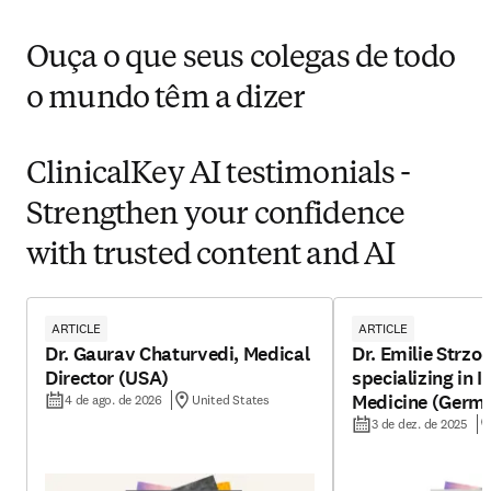
Ouça o que seus colegas de todo
o mundo têm a dizer
ClinicalKey AI testimonials -
Strengthen your confidence
with trusted content and AI
ARTICLE
ARTICLE
Dr. Gaurav Chaturvedi, Medical
Dr. Emilie Strzo
Director (USA)
specializing in I
Medicine (Germ
4 de ago. de 2026
United States
3 de dez. de 2025