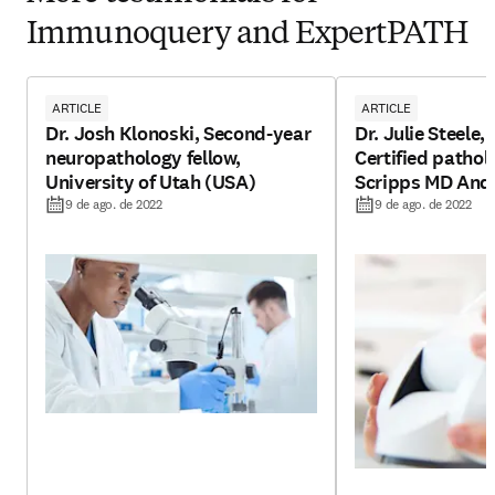
Immunoquery and ExpertPATH
ARTICLE
ARTICLE
Dr. Josh Klonoski, Second-year
Dr. Julie Steele
neuropathology fellow,
Certified pathol
University of Utah (USA)
Scripps MD And
Center (USA)
9 de ago. de 2022
9 de ago. de 2022