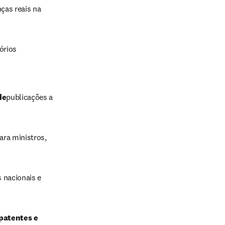
as reais na 
rios 
de
publicações a 
ara ministros, 
 nacionais e 
patentes e 