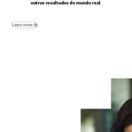
outros resultados do mundo real
(
abre em uma nova guia/janela
)
Learn more