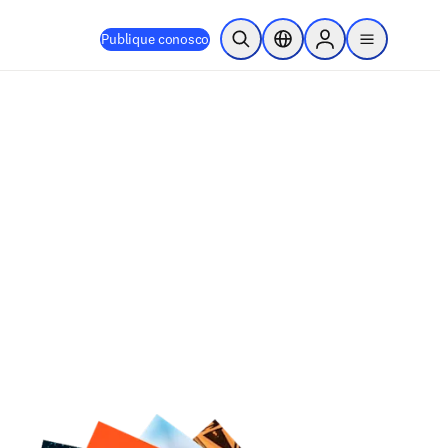
Publique conosco
Pesquisa aberta
Seletor de localização
Sign in to products
menu