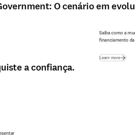
Government: O cenário em evolu
Saiba como a mud
financiamento da 
(
abre em
Learn more
iste a confiança.
No atual ambiente de alto risco, os financiadores devem apresentar 