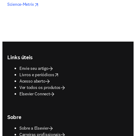
opens in new tab/window
abre em uma nova guia/janela
Science-Metrix
Footer navigation
Links úteis
Envie seu artigo
opens in new tab/window
Livros e periódicos
Acesso aberto
Ver todos os produtos
Elsevier Connect
Sobre
Sobre a Elsevier
Carreiras profissionais