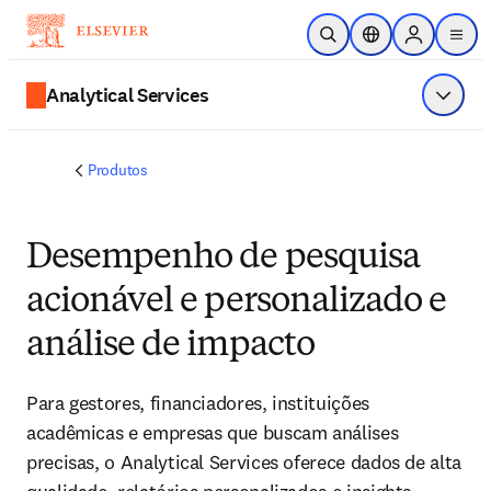
Ir para o conteúdo principal
Pesquisa aberta
Seletor de localiza
Sign in to p
menu
Analytical Services
Exibir 
Produtos
Desempenho de pesquisa
acionável e personalizado e
análise de impacto
Para gestores, financiadores, instituições
acadêmicas e empresas que buscam análises
precisas, o Analytical Services oferece dados de alta