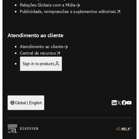
Relações Globais com a Mídia
opens in new tab/window
Publicidade, reimpressões e suplementos editoriais
Atendimento ao cliente
Atendimento ao cliente
opens in new tab/window
Central de recursos
Sign in to products
LinkedIn abre 
Twitter abr
Facebook
YouTub
Global | English
ope