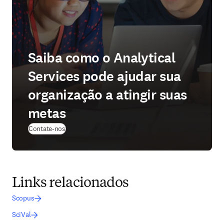
Saiba como o Analytical
Services pode ajudar sua
organização a atingir suas
metas
(
abre em uma nova guia/janela
)
Contate-nos
Links relacionados
Scopus
SciVal