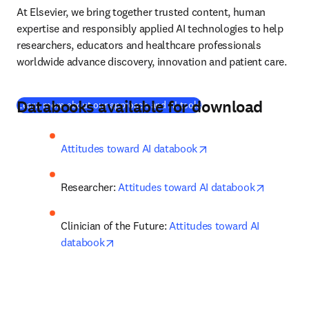
At Elsevier, we bring together trusted content, human 
expertise and responsibly applied AI technologies to help 
researchers, educators and healthcare professionals 
worldwide advance discovery, innovation and patient care.
D
atabooks available for download
Learn more about our approach and AI tools
opens in new tab/wi
Attitudes toward AI databook
opens in
Researcher: 
Attitudes toward AI databook
Clinician of the Future: 
Attitudes toward AI 
opens in new tab/window
databook