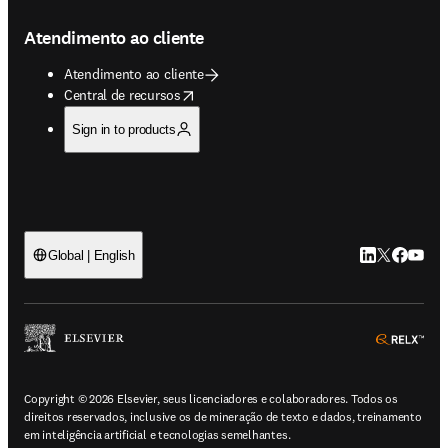
Atendimento ao cliente
Atendimento ao cliente
opens in new tab/window
Central de recursos
Sign in to products
LinkedIn abre 
Twitter abr
Facebook
YouTub
Global | English
ope
Copyright © 2026 Elsevier, seus licenciadores e colaboradores. Todos os
direitos reservados, inclusive os de mineração de texto e dados, treinamento
em inteligência artificial e tecnologias semelhantes.