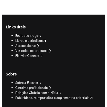
Footer navigation
Links úteis
Envie seu artigo
opens in new tab/window
Livros e periódicos
Acesso aberto
Ver todos os produtos
Elsevier Connect
Sobre
Sobre a Elsevier
Carreiras profissionais
Relações Globais com a Mídia
opens in new tab/window
Publicidade, reimpressões e suplementos editoriais