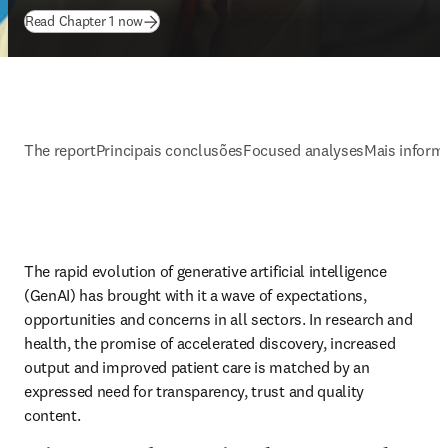
(
abre em uma nova guia/janela
)
Read Chapter 1 now
The report
Principais conclusões
Focused analyses
Mais inform
The rapid evolution of generative artificial intelligence 
(GenAI) has brought with it a wave of expectations, 
opportunities and concerns in all sectors. In research and 
health, the promise of accelerated discovery, increased 
output and improved patient care is matched by an 
expressed need for transparency, trust and quality 
content.