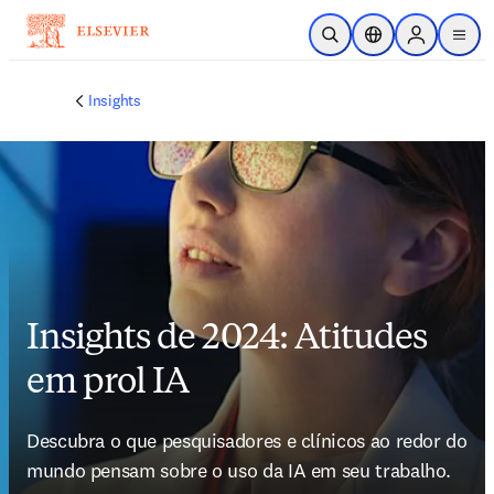
Ir para o conteúdo principal
Pesquisa aberta
Seletor de localiza
Sign in to p
menu
Insights
Insights de 2024: Atitudes
em prol IA
Descubra o que pesquisadores e clínicos ao redor do 
mundo pensam sobre o uso da IA em seu trabalho. 