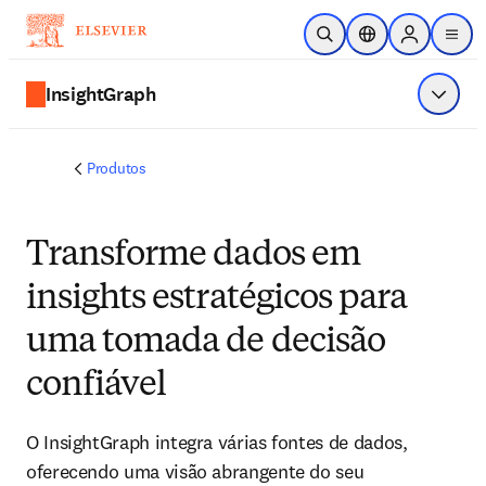
Ir para o conteúdo principal
Pesquisa aberta
Seletor de localiza
Sign in to p
menu
InsightGraph
Exibir 
Produtos
Transforme dados em
insights estratégicos para
uma tomada de decisão
confiável
O InsightGraph integra várias fontes de dados,
oferecendo uma visão abrangente do seu