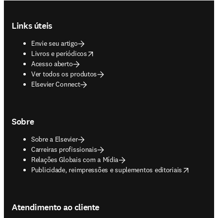
Footer navigation
Links úteis
Envie seu artigo
opens in new tab/window
Livros e periódicos
Acesso aberto
Ver todos os produtos
Elsevier Connect
Sobre
Sobre a Elsevier
Carreiras profissionais
Relações Globais com a Mídia
opens in new tab/window
Publicidade, reimpressões e suplementos editoriais
Atendimento ao cliente