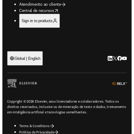
Atendimento ao cliente
opens in new tab/window
Central de recursos
Sign in to products
LinkedIn abre 
Twitter abr
Facebook
YouTub
Global | English
ope
Copyright © 2026 Elsevier, seus licenciadores e colaboradores. Todos os
direitos reservados, inclusive os de mineração de texto e dados, treinamento
em inteligência artificial e tecnologias semelhantes.
Terms & Conditions
Política de Privacidade