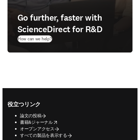
Go further, faster with
ScienceDirect for R&D
How can we help?
Footer navigation
役立つリンク
論文の投稿
opens in new tab/window
書籍&ジャーナル
オープンアクセス
すべての製品を表示する