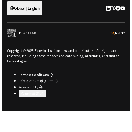
LinkedIn
Twitte
Faceb
You
Global | English
ope
Copyright © 2026 Elsevier, its licensors, and contributors. All rights are
reserved, including those for text and data mining, AI training, and similar
technologies.
Terms & Conditions
プライバシーポリシー
Accessibility
Cookie設定