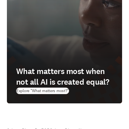
What matters most when
not all AI is created equal?
(
新しいタブ／ウィンドウで開く
)
Explore "What matters most?"