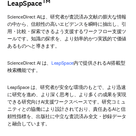
TM
LeapSpace
ScienceDirect AIは、研究者が査読済み文献の膨大な情報
の中から、信頼性の高いエビデンスを瞬時に抽出し、引
用・比較・探索できるよう支援するワークフロー支援ツ
ールです。知識の探求を、より効率的かつ実践的で価値
あるものへと導きます。
ScienceDirect AI は、
LeapSpace
内で提供されるAI搭載型
検索機能です。
LeapSpace は、研究者が安全な環境のもとで、より迅速
に研究を進め、より深く思考し、より多くの成果を実現
できる研究向けAI支援ワークスペースです。研究コミュ
ニティとの協働により設計されており、責任あるAIと信
頼性指標を、出版社に中立な査読済み全文・抄録データ
と融合しています。