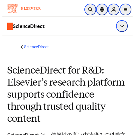
メインのコンテンツにスキップ
検索を開く
ロケーションセレ
Sign in to p
menu
する
ScienceDirect
メニュ
ScienceDirect
ScienceDirect for R&D:
Elsevier’s research platform
supports confidence
through trusted quality
content
ScienceDirect は、信頼性の高い査読済みの科学文