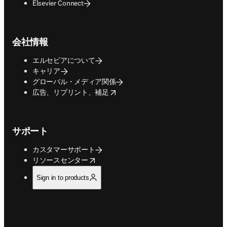
Elsevier Connect
会社情報
エルセビアについて
キャリア
グローバル・メディア関係
opens in new tab/window
広告、リプリント、補足
サポート
カスタマーサポート
opens in new tab/window
リソースセンター
Sign in to products