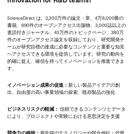
innovation for R&D teams?
ScienceDirect は、2,300万件の論文・章、4万8,000冊の
書籍、890件のオープンアクセス出版物、3,000誌以上の
査読付きジャーナル、43万件のトピックページ、380万
件のオープンアクセス論文を収録しており、研究開発チ
ームが研究目標の達成に必要なコンテンツと重要な知見
へアクセスできる環境を提供しています。研究の動向を
的確に捉え、確信を持ってイノベーションを推進できま
す。
イノベーション成果の促進：
新しい製品アイデアの創
出、自由度の高い事業領域の探索、既存製品の強化
ビジネスリスクの軽減： 
信頼できるコンテンツとデータ
により、プロジェクトや実験における意思決定を支援
競争力の維持：
最先端のテクノロジーや競合他社・代替