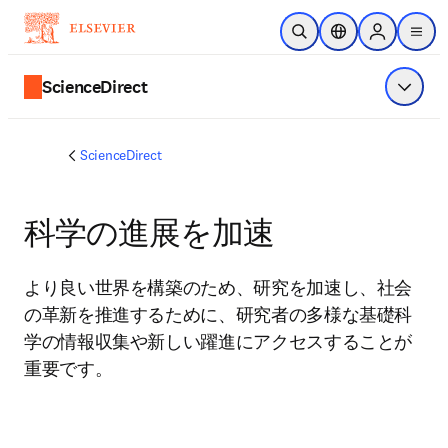
メインのコンテンツにスキップ
検索を開く
ロケーションセレ
Sign in to p
menu
する
ScienceDirect
メニュ
ScienceDirect
科学の進展を加速
より良い世界を構築のため、研究を加速し、社会
の革新を推進するために、研究者の多様な基礎科
学の情報収集や新しい躍進にアクセスすることが
重要です。