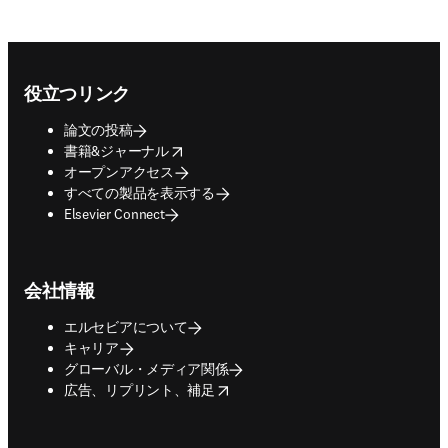
Footer navigation
役立つリンク
論文の投稿
opens in new tab/window
書籍&ジャーナル
オープンアクセス
すべての製品を表示する
Elsevier Connect
会社情報
エルセビアについて
キャリア
グローバル・メディア関係
opens in new tab/window
広告、リプリント、補足