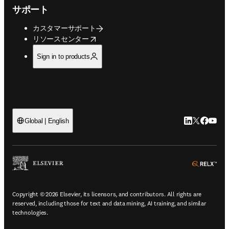
サポート
カスタマーサポート
opens in new tab/window
リソースセンター
Sign in to products
LinkedIn
Twitte
Faceb
You
Global | English
ope
Copyright © 2026 Elsevier, its licensors, and contributors. All rights are
reserved, including those for text and data mining, AI training, and similar
technologies.