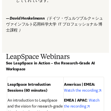
してくれています。 
— David Henkelmann
（
ドイツ・ヴュルツブルク＝シュ
ヴァインフルト応用科学大学  IT プロフェッショナル 博
士課程 
）
LeapSpace Webinars
See LeapSpace in Action – the Research-Grade AI 
Workspace
LeapSpace Introduction 
Americas | EMEA: 
opens
Sessions (60 minutes)
Watch the recording
An introduction to LeapSpace 
EMEA | APAC
: 
Watch 
opens in ne
and the vision for research-grade 
the recording