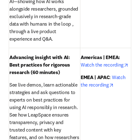
AI—showing how AI works 
alongside researchers, grounded 
exclusively in research-grade 
data with humans in the loop , 
through a live product 
experience and Q&A.
Advancing insight with AI: 
Americas | EMEA:
opens
Best practices for rigorous 
Watch the recording
research
(60 minutes)
EMEA | APAC
: 
Watch 
opens in ne
See live demos, learn actionable 
the recording
strategies and ask questions to 
experts on best practices for 
using AI responsibly in research. 
See how LeapSpace ensures 
transparency, privacy and 
trusted content with key 
features, and on how researchers 