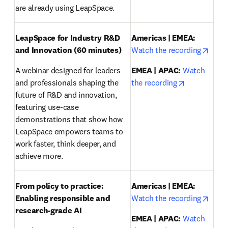
are already using LeapSpace.
LeapSpace for Industry R&D 
Americas | EMEA:
opens
and Innovation (60 minutes)
Watch the recording
A webinar designed for leaders 
EMEA | APAC:
Watch 
opens in ne
and professionals shaping the 
the recording
future of R&D and innovation, 
featuring use-case 
demonstrations that show how 
LeapSpace empowers teams to 
work faster, think deeper, and 
achieve more.
From policy to practice: 
Americas | EMEA:
opens
Enabling responsible and 
Watch the recording
research-grade AI 
EMEA | APAC:
Watch 