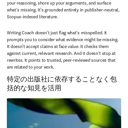
your reasoning, shore up your arguments, and surface 
what's missing. It’s grounded entirely in publisher-neutral, 
Scopus-indexed literature. 
Writing Coach doesn't just flag what's misspelled. It 
prompts you to consider what evidence might be missing. 
It doesn't accept claims at face value. It checks them 
against current, relevant research. And it doesn't stop at 
rewrites. It points to trusted, peer-reviewed sources that 
are related to your work. 
特定の出版社に依存することなく包
括的な知見を活用