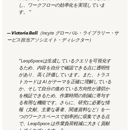
し、ワークフローの効率化を実現していま
す。 
— Victoria Ball
（Incyte グローバル・ライブラリー・サ
ービス担当アソシエイト・ディレクター）
LeapSpaceは生成しているクエリを可視化す
るため、内容を自分で確認できる点に透明性
があり、高く評価しています。また、トラス
トカードは AI がテーマを正確に理解している
か、そして自分の進めている方向性が適切か
を検証できるため、作業時間の削減に寄与す
る有用な機能です。さらに、研究に必要な情
報（文献、主要な著者、関連資料など）を一
つのワークスペースで効率的に収集できる点
で、LeapSpace は作業負荷軽減に大きく貢献