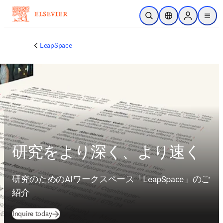
メインのコンテンツにスキップ
検索を開く
ロケーションセレ
Sign in to p
menu
する
LeapSpace
研究をより深く、より速く
研究のためのAIワークスペース「LeapSpace」のご
紹介 
Inquire today