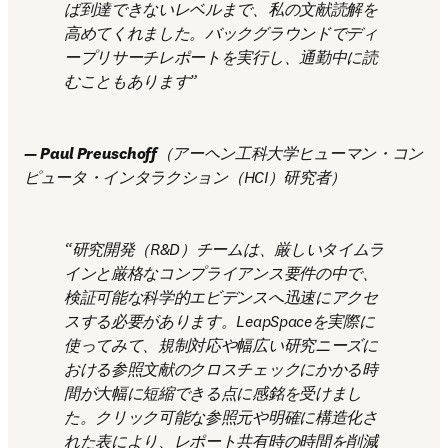
ば到達できないレベルまで、私の文献読解を
高めてくれました。バックグラウンドでディ
ープリサーチレポートを実行し、通勤中に読
むこともあります
—
Paul Preuschoff
（アーヘン工科大学ヒューマン・コン
ピュータ・インタラクション（HCI）研究者） 
研究開発（R&D）チームは、厳しいタイムラ
インと厳格なコンプライアンス要件の中で、
検証可能な科学的エビデンスへ迅速にアクセ
スする必要があります。LeapSpaceを実際に
使ってみて、規制対応や幅広い研究ニーズに
おける参照文献のクロスチェックにかかる時
間が大幅に短縮できる点に感銘を受けまし
た。クリック可能な参照元や明確に構造化さ
れた表により、レポート共有時の時間を削減