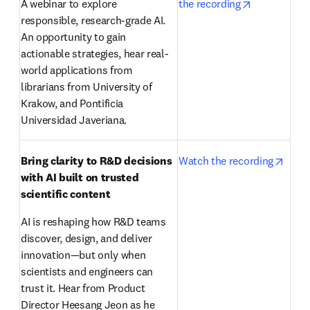
opens in ne
A webinar to explore 
the recording
responsible, research-grade AI. 
An opportunity to gain 
actionable strategies, hear real-
world applications from 
librarians from University of 
Krakow, and Pontificia 
Universidad Javeriana.
opens
Bring clarity to R&D decisions 
Watch the recording
with AI built on trusted 
scientific content
AI is reshaping how R&D teams 
discover, design, and deliver 
innovation—but only when 
scientists and engineers can 
trust it. Hear from Product 
Director Heesang Jeon as he 