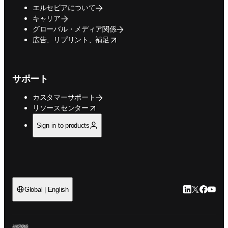
エルセビアについて
キャリア
グローバル・メディア関係
opens in new tab/window
広告、リプリント、補足
サポート
カスタマーサポート
opens in new tab/window
リソースセンター
Sign in to products
LinkedIn
Twitte
Faceb
You
Global | English