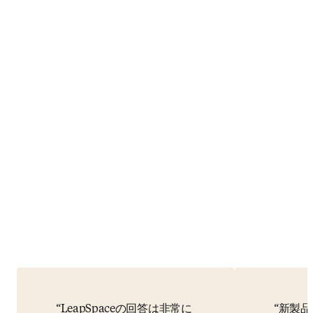
LeapSpaceの回答は非常に
新製品