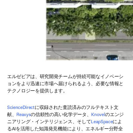
エルゼビアは、研究開発チームが持続可能なイノベーシ
ョンをより迅速に市場へ届けられるよう、必要な情報と
テクノロジーを提供します。
ScienceDirect
に収録された査読済みのフルテキスト文
献、
Reaxys
の信頼性の高い化学データ、
Knovel
のエンジ
ニアリング・インテリジェンス、そして
LeapSpace
によ
るAIを活用した知識発見機能により、エネルギー分野全