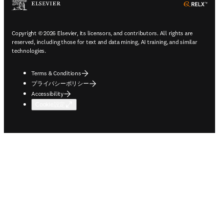
ope
Copyright © 2026 Elsevier, its licensors, and contributors. All rights are
reserved, including those for text and data mining, AI training, and similar
technologies.
Terms & Conditions
プライバシーポリシー
Accessibility
Cookie設定