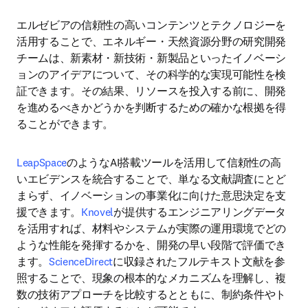
エルゼビアの信頼性の高いコンテンツとテクノロジーを
活用することで、エネルギー・天然資源分野の研究開発
チームは、新素材・新技術・新製品といったイノベーシ
ョンのアイデアについて、その科学的な実現可能性を検
証できます。その結果、リソースを投入する前に、開発
を進めるべきかどうかを判断するための確かな根拠を得
ることができます。
LeapSpace
のようなAI搭載ツールを活用して信頼性の高
いエビデンスを統合することで、単なる文献調査にとど
まらず、イノベーションの事業化に向けた意思決定を支
援できます。
Knovel
が提供するエンジニアリングデータ
を活用すれば、材料やシステムが実際の運用環境でどの
ような性能を発揮するかを、開発の早い段階で評価でき
ます。
ScienceDirect
に収録されたフルテキスト文献を参
照することで、現象の根本的なメカニズムを理解し、複
数の技術アプローチを比較するとともに、制約条件やト