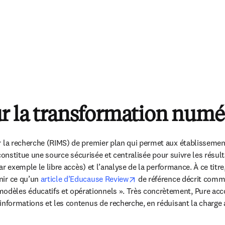
ur la transformation numé
ur la recherche (RIMS) de premier plan qui permet aux établisseme
l constitue une source sécurisée et centralisée pour suivre les résult
opens in new tab/window
nir ce qu’un 
article d’Educause Review
 de référence décrit comm
odèles éducatifs et opérationnels ». Très concrètement, Pure acc
 informations et les contenus de recherche, en réduisant la charge 