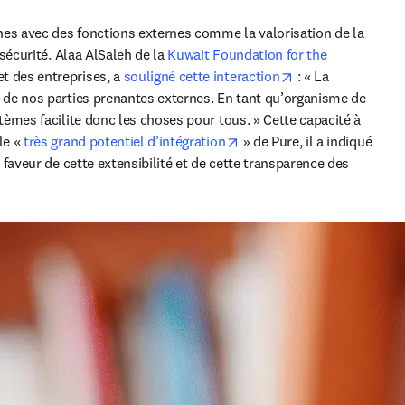
rnes avec des fonctions externes comme la valorisation de la 
écurité. Alaa AlSaleh de la 
Kuwait Foundation for the 
opens in new tab
t des entreprises, a 
souligné cette interaction
 : « La 
 de nos parties prenantes externes. En tant qu’organisme de 
èmes facilite donc les choses pour tous. » Cette capacité à 
ew tab/window
opens in new tab/window
le « 
très grand potentiel d’intégration
 » de Pure, il a indiqué 
faveur de cette extensibilité et de cette transparence des 