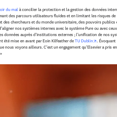
oir du mal
 à concilier la protection et la gestion des données inte
nt des parcours utilisateurs fluides et en limitant les risques de s
nt des chercheurs et du monde universitaire, des pouvoirs publics e
 d’aligner nos systèmes internes avec le système Pure ou avec ceux
 données auprès d’institutions externes ; l’unification de nos syst
opens in n
 été mise en avant par Eoin Kilfeather de 
TU Dublin
. Évoquant 
ue nous voyons ailleurs. C’est un engagement qu’Elsevier a pris en 
 »