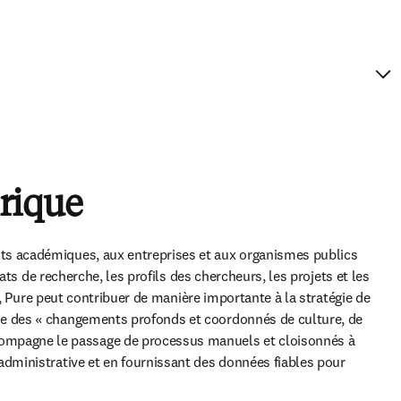
rique
nts académiques, aux entreprises et aux organismes publics 
ats de recherche, les profils des chercheurs, les projets et les 
jeux de données, afin de faciliter le reporting, la conformité (par exemple le libre accès) et l’analyse de la performance. À ce titre, Pure peut contribuer de manière importante à la stratégie de 
e des « changements profonds et coordonnés de culture, de 
ompagne le passage de processus manuels et cloisonnés à 
administrative et en fournissant des données fiables pour 