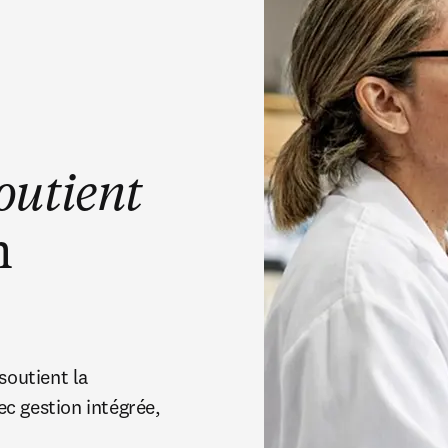
outient
n
outient la 
c gestion intégrée, 