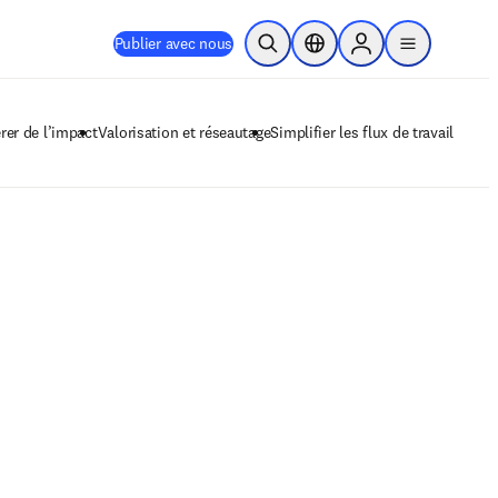
Publier avec nous
Ouvrir la recherche
Sélecteur de localisation
Sign in to products
menu
rer de l’impact
Valorisation et réseautage
Simplifier les flux de travail