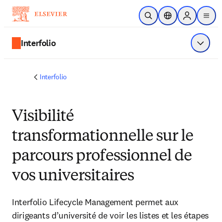
Passer au contenu principal
Ouvrir la recherche
Sélecteur de locali
Sign in to p
menu
Interfolio
Affiche
Interfolio
Visibilité
transformationnelle sur le
parcours professionnel de
vos universitaires
Interfolio Lifecycle Management permet aux 
dirigeants d’université de voir les listes et les étapes 