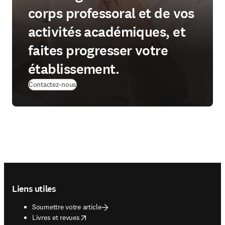
corps professoral et de vos
activités académiques, et
faites progresser votre
établissement.
Contactez-nous
Footer navigation
Liens utiles
Soumettre votre article
opens in new tab/window
Livres et revues