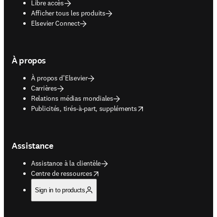
Libre accès
Afficher tous les produits
Elsevier Connect
À propos
À propos d’Elsevier
Carrières
Relations médias mondiales
opens in new tab/window
Publicités, tirés-à-part, suppléments
Assistance
Assistance à la clientèle
opens in new tab/window
Centre de ressources
Sign in to products