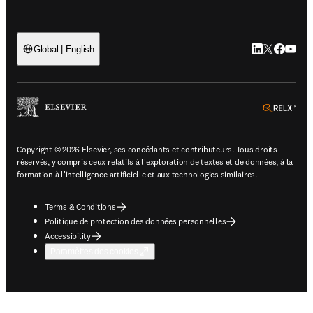
LinkedIn S’ouv
Twitter S’ou
Facebook 
YouTub
Global | English
ope
Copyright © 2026 Elsevier, ses concédants et contributeurs. Tous droits
réservés, y compris ceux relatifs à l'exploration de textes et de données, à la
formation à l'intelligence artificielle et aux technologies similaires.
Terms & Conditions
Politique de protection des données personnelles
Accessibility
Paramètres des cookies