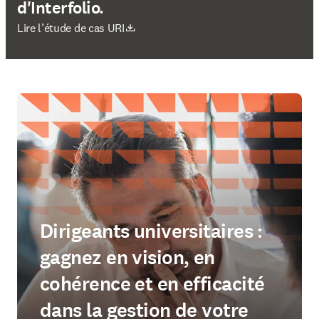
d'Interfolio.
S’ouvre dans une nouvelle fenêtre
Lire l’étude de cas URI
Dirigeants universitaires :
gagnez en vision, en
cohérence et en efficacité
dans la gestion de votre