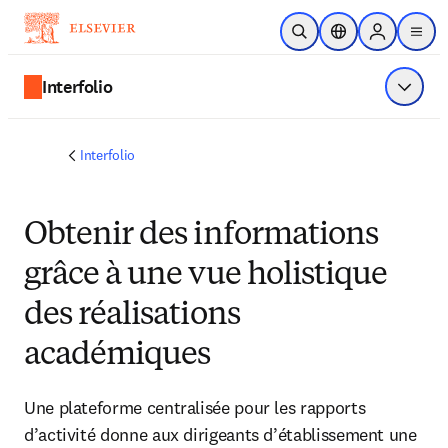
Passer au contenu principal
Ouvrir la recherche
Sélecteur de locali
Sign in to p
menu
Interfolio
Affiche
Interfolio
Obtenir des informations
grâce à une vue holistique
des réalisations
académiques
Une plateforme centralisée pour les rapports 
d’activité donne aux dirigeants d’établissement une 