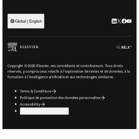
LinkedIn S’ouv
Twitter S’ou
Facebook 
YouTub
Global | English
ope
Copyright © 2026 Elsevier, ses concédants et contributeurs. Tous droits
réservés, y compris ceux relatifs à l'exploration de textes et de données, à la
formation à l'intelligence artificielle et aux technologies similaires.
Terms & Conditions
Politique de protection des données personnelles
Accessibility
Paramètres des cookies