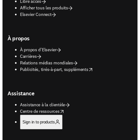
Libre accès
Afficher tous les produits
Elsevier Connect
À propos
À propos d’Elsevier
Carrières
Relations médias mondiales
opens in new tab/window
Publicités, tirés-à-part, suppléments
Assistance
Assistance à la clientèle
opens in new tab/window
Centre de ressources
Sign in to products