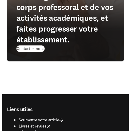
corps professoral et de vos
activités académiques, et
faites progresser votre
établissement.
Contactez-nous
Footer navigation
Liens utiles
Soumettre votre article
opens in new tab/window
Livres et revues