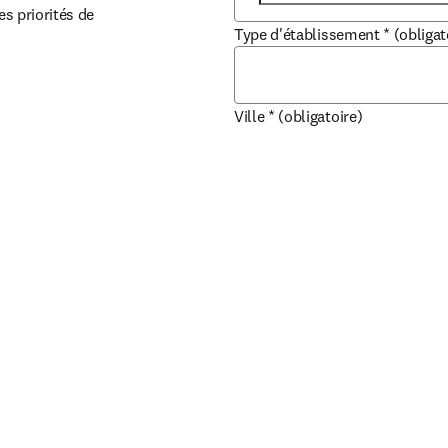
es priorités de 
Type d'établissement
*
(obligat
Ville
*
(obligatoire)
d'un support 
ens in new tab/window
 vous 
Pays/région
*
(obligatoire)
Comment notre équipe commerci