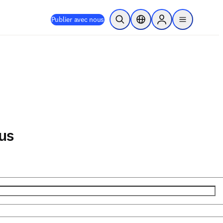
Publier avec nous
Ouvrir la recherche
Sélecteur de localisation
Sign in to products
menu
us