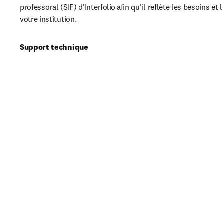
professoral (SIF) d'Interfolio afin qu'il reflète les besoins et l
votre institution.
Support technique
Vous êtes déjà client du SIF d'Interfolio et vous avez besoin 
op
technique ? Veuillez consulter l'aide 
produit d'Interfolio
 et
connecter ou vous connecter avec votre contact Interfolio.