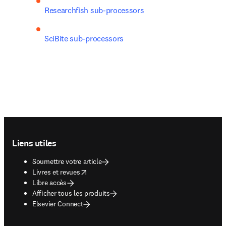
Researchfish sub-processors
SciBite sub-processors
Footer navigation
Liens utiles
Soumettre votre article
opens in new tab/window
Livres et revues
Libre accès
Afficher tous les produits
Elsevier Connect