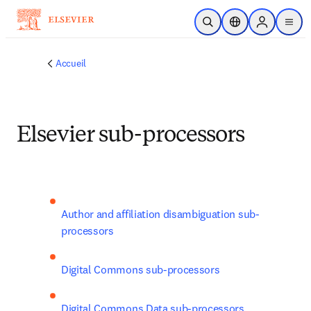
Passer au contenu principal
Ouvrir la recherche
Sélecteur de locali
Sign in to p
menu
Accueil
Elsevier sub-processors
Author and affiliation disambiguation sub-
processors
Digital Commons sub-processors
Digital Commons Data sub-processors