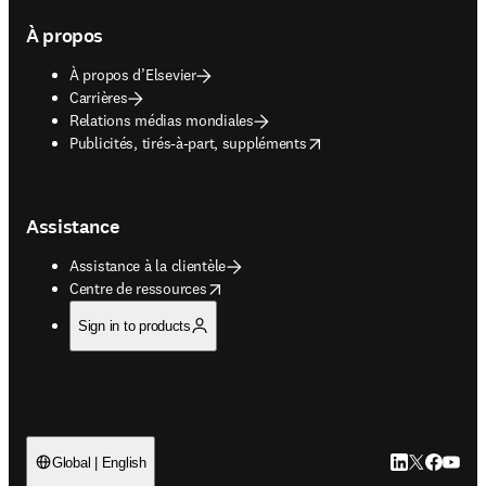
À propos
À propos d’Elsevier
Carrières
Relations médias mondiales
opens in new tab/window
Publicités, tirés-à-part, suppléments
Assistance
Assistance à la clientèle
opens in new tab/window
Centre de ressources
Sign in to products
LinkedIn S’ouv
Twitter S’ou
Facebook 
YouTub
Global | English